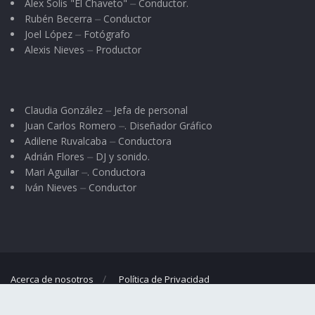
Alex Solis "El Chaveto" ⏤ Conductor.
Rubén Becerra ⏤ Conductor
Joel López ⏤ Fotógrafo
Alexis Nieves ⏤ Productor
Claudia González ⏤ Jefa de personal
Juan Carlos Romero ⏤. Diseñador Gráfico
Adilene Ruvalcaba ⏤ Conductora
Adrián Flores ⏤ DJ y sonido.
Mari Aguilar ⏤. Conductora
Iván Nieves ⏤ Conductor
Acerca de nosotros
Política de Privacidad
© 2023
El Regional
- Portal de noticias propiedad de
Omar G. Nieves
.