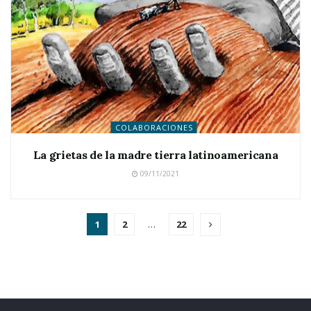
COLABORACIONES
La grietas de la madre tierra latinoamericana
09/11/2021
1
2
…
22