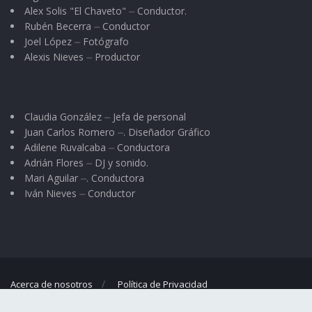
Alex Solis "El Chaveto" ⏤ Conductor.
Rubén Becerra ⏤ Conductor
Joel López ⏤ Fotógrafo
Alexis Nieves ⏤ Productor
Claudia González ⏤ Jefa de personal
Juan Carlos Romero ⏤. Diseñador Gráfico
Adilene Ruvalcaba ⏤ Conductora
Adrián Flores ⏤ DJ y sonido.
Mari Aguilar ⏤. Conductora
Iván Nieves ⏤ Conductor
Acerca de nosotros
Política de Privacidad
© 2023
El Regional
- Portal de noticias propiedad de
Omar G. Nieves
.