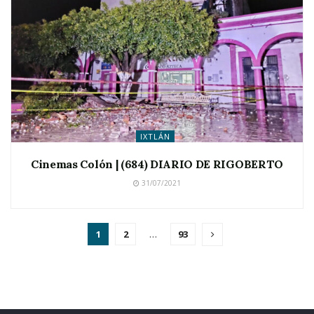
IXTLÁN
Cinemas Colón | (684) DIARIO DE RIGOBERTO
31/07/2021
1
2
…
93