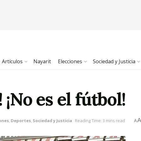
Artículos
Nayarit
Elecciones
Sociedad y Justicia
 ¡No es el fútbol!
ones
,
Deportes
,
Sociedad y Justicia
Reading Time: 3 mins read
A