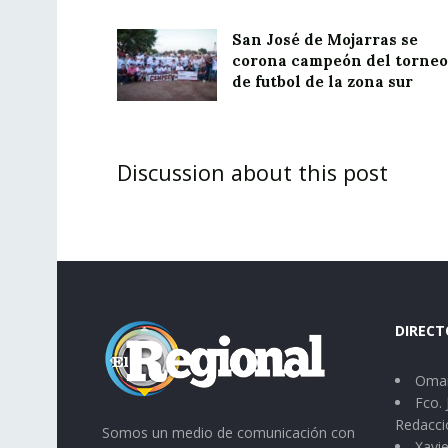
San José de Mojarras se
corona campeón del torneo
de futbol de la zona sur
Discussion about this post
DIRECT
Omar
Fco. 
Redacci
Somos un medio de comunicación con
Xavie