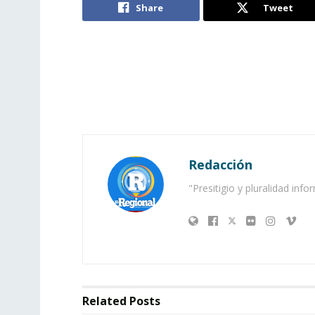
Share
Tweet
Redacción
"Presitigio y pluralidad info
Related
Posts