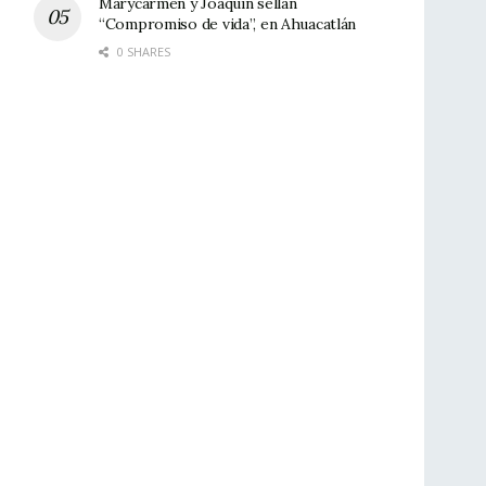
Marycarmen y Joaquín sellan
“Compromiso de vida”, en Ahuacatlán
0 SHARES