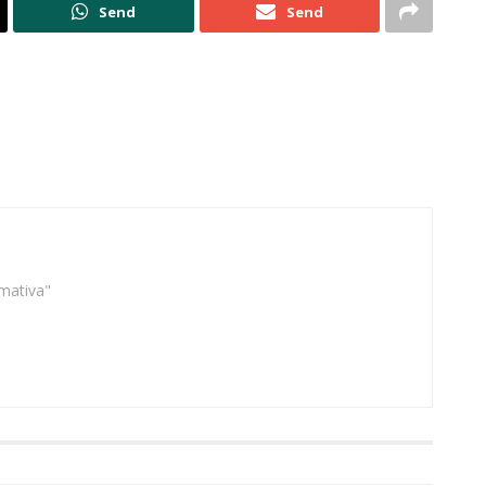
Send
Send
rmativa"