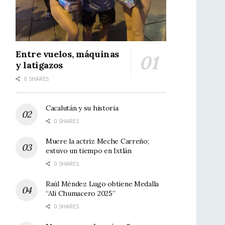
Entre vuelos, máquinas
y latigazos
0 SHARES
Cacalután y su historia
0 SHARES
Muere la actriz Meche Carreño;
estuvo un tiempo en Ixtlán
0 SHARES
Raúl Méndez Lugo obtiene Medalla
“Alí Chumacero 2025”
0 SHARES