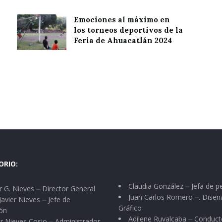
Emociones al máximo en
los torneos deportivos de la
Feria de Ahuacatlán 2024
ORIO:
Claudia González ⏤ Jefa de p
 G. Nieves ⏤ Director General
Juan Carlos Romero ⏤. Diseñ
Javier Nieves ⏤ Jefe de
Gráfico
ón
Adilene Ruvalcaba ⏤ Conduct
r Nieves Cosio ⏤ Administrador.