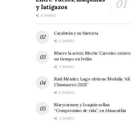
y latigazos
0 SHARES
Cacalután y su historia
0 SHARES
Muere la actriz Meche Carreño; estuvo
un tiempo en Ixtlán
0 SHARES
Raúl Méndez Lugo obtiene Medalla “Alí
Chumacero 2025”
0 SHARES
Marycarmen y Joaquín sellan
“Compromiso de vida”, en Ahuacatlán
0 SHARES