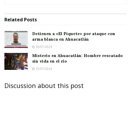
identidad es reservada.
Related
Posts
Es de señalar que los imputados fueron puestos
a disposición del
Juez de Control de Primera
Detienen a «El Piquete» por ataque con
Instancia del Sistema Penal Acusatorio y Oral
arma blanca en Ahuacatlán
,
30/07/2024
con sede en el municipio de Ixtlán del Río, para
Misterio en Ahuacatlán: Hombre rescatado
dar continuidad a los trámites legales que
sin vida en el río
definirán su situación jurídica.
25/07/2024
Discussion about this post
Tags:
policíacas