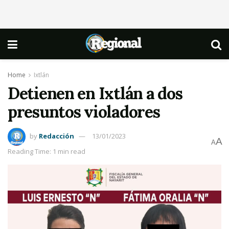
Home
Ixtlán
Detienen en Ixtlán a dos
presuntos violadores
by
Redacción
13/01/2023
A
A
Reading Time: 1 min read