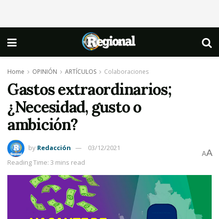
Home
OPINIÓN
ARTÍCULOS
Colaboraciones
Gastos extraordinarios;
¿Necesidad, gusto o
ambición?
by
Redacción
03/12/2021
A
A
Reading Time: 3 mins read