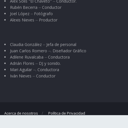
Alex Solis "El Chaveto" ⏤ Conductor.
Rubén Becerra ⏤ Conductor
Joel López ⏤ Fotógrafo
Alexis Nieves ⏤ Productor
Claudia González ⏤ Jefa de personal
Juan Carlos Romero ⏤. Diseñador Gráfico
Adilene Ruvalcaba ⏤ Conductora
Adrián Flores ⏤ DJ y sonido.
Mari Aguilar ⏤. Conductora
Iván Nieves ⏤ Conductor
Acerca de nosotros
Política de Privacidad
© 2023
El Regional
- Portal de noticias propiedad de
Omar G. Nieves
.