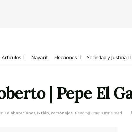
Artículos
Nayarit
Elecciones
Sociedad y Justicia
oberto | Pepe El Ga
in
Colaboraciones
,
Ixtlán
,
Personajes
Reading Time: 3 mins read