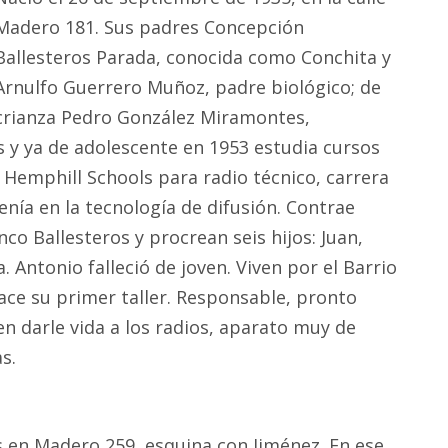
Madero 181. Sus padres Concepción
Ballesteros Parada, conocida como Conchita y
Arnulfo Guerrero Muñoz, padre biológico; de
crianza Pedro González Miramontes,
 y ya de adolescente en 1953 estudia cursos
 Hemphill Schools para radio técnico, carrera
nía en la tecnología de difusión. Contrae
nco Ballesteros y procrean seis hijos: Juan,
. Antonio falleció de joven. Viven por el Barrio
 nace su primer taller. Responsable, pronto
en darle vida a los radios, aparato muy de
s.
es en Madero 259, esquina con Jiménez. En ese