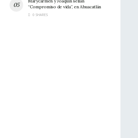
Marycarmen y Joaquín sellan
“Compromiso de vida”, en Ahuacatlán
0 SHARES