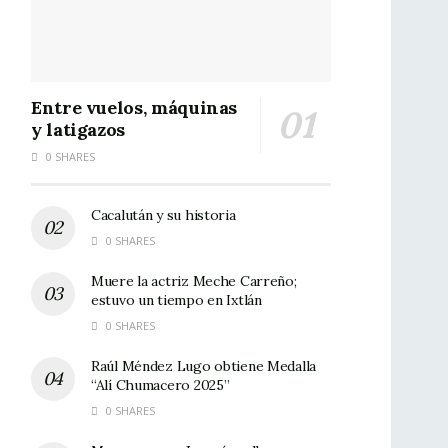
Entre vuelos, máquinas
y latigazos
0 SHARES
Cacalután y su historia
0 SHARES
Muere la actriz Meche Carreño;
estuvo un tiempo en Ixtlán
0 SHARES
Raúl Méndez Lugo obtiene Medalla
“Alí Chumacero 2025”
0 SHARES