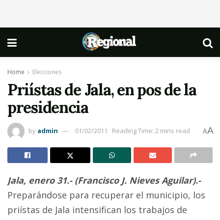
Home
Elecciones
Priístas de Jala, en pos de la
presidencia
A
by
admin
01/02/2011
Reading Time: 2 mins read
A
Jala, enero 31.-
(Francisco J. Nieves Aguilar).-
Preparándose para recuperar el municipio, los
priístas de Jala intensifican los trabajos de