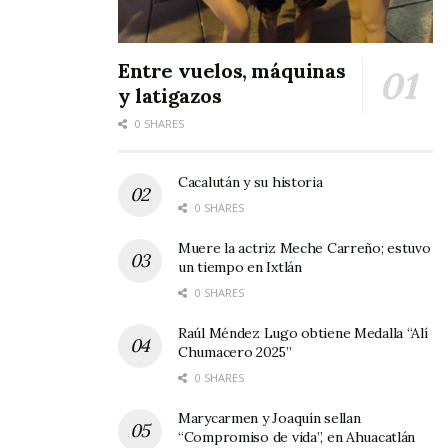
Entre vuelos, máquinas
y latigazos
0 SHARES
Cacalután y su historia
0 SHARES
Muere la actriz Meche Carreño; estuvo
un tiempo en Ixtlán
0 SHARES
Raúl Méndez Lugo obtiene Medalla “Alí
Chumacero 2025”
0 SHARES
Marycarmen y Joaquín sellan
“Compromiso de vida”, en Ahuacatlán