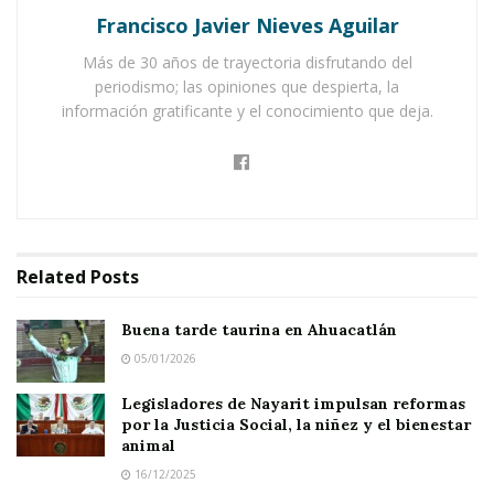
encabezado por el doctor
Manolo
Francisco Javier Nieves Aguilar
Andalón
, invita a la sociedad en general a
Más de 30 años de trayectoria disfrutando del
celebrar el
Día de Reyes
este
martes 6 de
periodismo; las opiniones que despierta, la
información gratificante y el conocimiento que deja.
enero
.
Para esta ocasión, las autoridades municipales
estarán ofreciendo
Rosca de Reyes y chocolate
caliente
, en un ambiente familiar y de
convivencia.
Related
Posts
Buena tarde taurina en Ahuacatlán
05/01/2026
Legisladores de Nayarit impulsan reformas
La celebración dará inicio
alrededor de las 9 de
por la Justicia Social, la niñez y el bienestar
la mañana
, en el
portal de la
Presidencia
animal
Municipal
.
16/12/2025