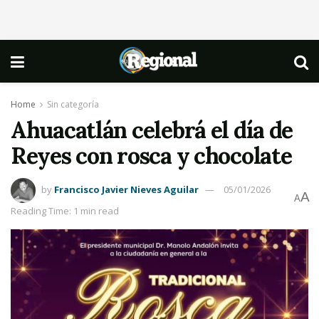
Home
Sin categoría
Ahuacatlán celebrá el día de
Reyes con rosca y chocolate
by
Francisco Javier Nieves Aguilar
05/01/2026
A
A
Reading Time: 1 min read