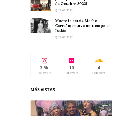
de Octubre 2022!
28/07/2022
Muere la actriz Meche
Carreño; estuvo un tiempo en
Ixtlán
22/07/2022
3.5k
10
4
Followers
Followers
Followers
MÁS VISTAS