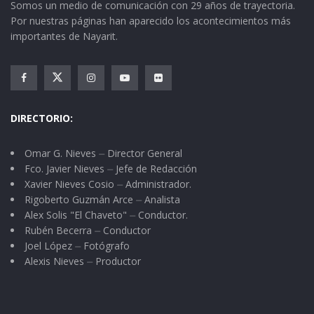
Somos un medio de comunicación con 29 años de trayectoria.
mundial del entretenimiento
”, o como dicen
Por nuestras páginas han aparecido los acontecimientos más
otros, “
La ciudad del pecado
”.
importantes de Nayarit.
Yo, después de más de
treinta horas sin
dormir
, terminé rendido como gallo después de
palenque.
DIRECTORIO:
Nos instalamos en un
hotel frente al MGM
y
Omar G. Nieves ⏤ Director General
esa noche mi
cama
me abrazó con más cariño
Fco. Javier Nieves ⏤ Jefe de Redacción
Xavier Nieves Cosio ⏤ Administrador.
que nunca.
Rigoberto Guzmán Arce ⏤ Analista
Alex Solis "El Chaveto" ⏤ Conductor.
Días de luces, amigos y risas
Rubén Becerra ⏤ Conductor
Joel López ⏤ Fotógrafo
Durante los
tres días siguientes
nos dedicamos
Alexis Nieves ⏤ Productor
a gozar de
Las Vegas
. Paseamos entre
luces de
neón
, probamos
comidas
, vimos
espectáculos