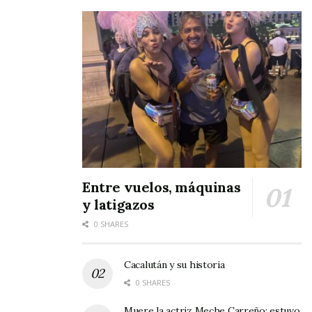
los ojos medio pegados, pero con el alma
encendida. El avión de
Volaris
, muy cumplido,
despegó puntualito. A los pocos minutos ya
estábamos sobrevolando
tierras nayaritas
rumbo al norte.
En
Los Ángeles
aterrizamos a eso de las
nueve
y media de la mañana
. Tenía cita con mi amiga
Ana
, la gran
anfitriona
y cómplice de aventuras,
Entre vuelos, máquinas
quien llegaría desde
Sacramento
a las dos de la
y latigazos
tarde.
0 SHARES
Yo, mientras tanto, me convertí en espectador
Cacalután y su historia
del show permanente que es el
aeropuerto
0 SHARES
angelino
: un verdadero
crisol de idiomas,
Muere la actriz Meche Carreño; estuvo