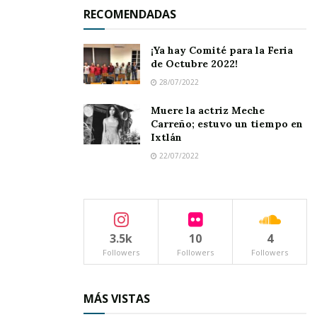
RECOMENDADAS
¡Ya hay Comité para la Feria
de Octubre 2022!
28/07/2022
Muere la actriz Meche
Carreño; estuvo un tiempo en
Ixtlán
22/07/2022
3.5k
10
4
Followers
Followers
Followers
De Tepic a Los Ángeles
Mi travesía comenzó en
Tepic
, todavía antes de
MÁS VISTAS
que el
gallo
cantara. Llegué al
aeropuerto
con