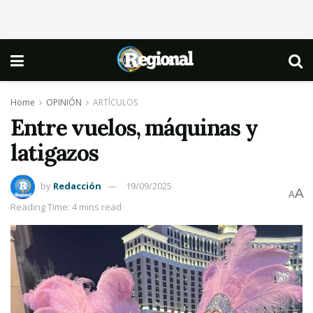
Home
OPINIÓN
ARTÍCULOS
Entre vuelos, máquinas y
latigazos
by
Redacción
19/09/2025
A
A
Reading Time: 4 mins read