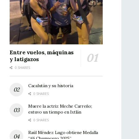
Entre vuelos, máquinas
y latigazos
0 SHARES
Cacalután y su historia
0 SHARES
Muere la actriz Meche Carreño;
estuvo un tiempo en Ixtlán
0 SHARES
Raúl Méndez Lugo obtiene Medalla
“Alí Chumacero 2025”