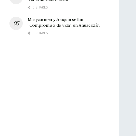
0 SHARES
Marycarmen y Joaquín sellan
“Compromiso de vida”, en Ahuacatlán
0 SHARES