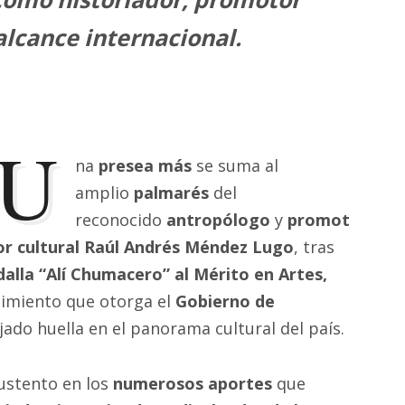
 alcance internacional
.
U
na
presea más
se suma al
amplio
palmarés
del
reconocido
antropólogo
y
promot
or cultural
Raúl Andrés Méndez Lugo
, tras
lla “Alí Chumacero” al Mérito en Artes,
cimiento que otorga el
Gobierno de
ado huella en el panorama cultural del país.
ustento en los
numerosos aportes
que