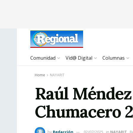
Comunidad
Vid@ Digital
Columnas
Home
NAYARIT
Raúl Méndez 
Chumacero 2
by
Redacción
02/07/2025
in
NAYARIT
R