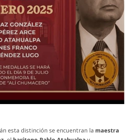
án esta distinción se encuentran la
maestra
ez
, el
barítono Pablo Atahualpa
y