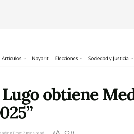
Artículos
Nayarit
Elecciones
Sociedad y Justicia
Lugo obtiene Meda
025”
A
0
eading Time: 2 mins read
A