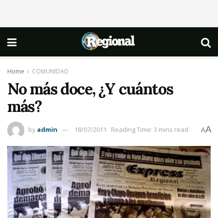
Home
COMUNIDAD
No más doce, ¿Y cuántos
más?
A
by
admin
18/07/2011
Reading Time: 3 mins read
A