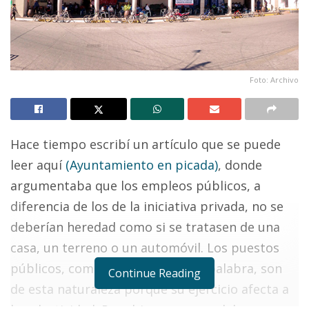
Foto: Archivo
Hace tiempo escribí un artículo que se puede
leer aquí
(Ayuntamiento en picada)
, donde
argumentaba que los empleos públicos, a
diferencia de los de la iniciativa privada, no se
deberían heredad como si se tratasen de una
casa, un terreno o un automóvil. Los puestos
públicos, como lo dice su propia palabra, son
Continue Reading
de esta naturaleza porque su ejercicio afecta a