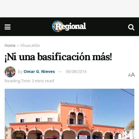
Home
Ahuacatlán
¡Ni una basificación más!
by
Omar G. Nieves
06/08/2014
A
A
Reading Time: 3 mins read