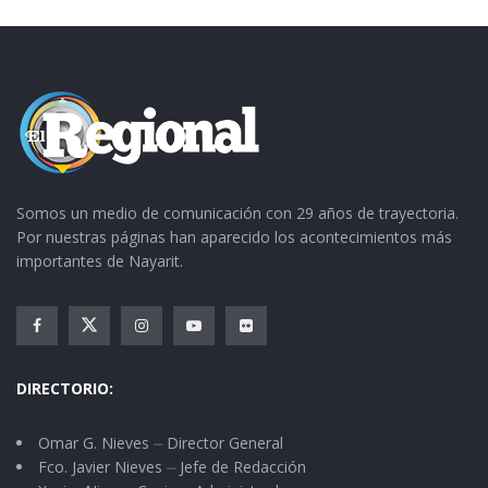
que pudieran beneficiarse de un acto
desdeñable para el pueblo de Ahuacatlán, que
ya empieza a elevar su protesta y no permitirá
que se le siga atropellando con este tipo de
canonjías a favor del gobernante en turno o del
mismo SUTSEM.
Somos un medio de comunicación con 29 años de trayectoria.
Con todo, tenemos la fe en que Pelón Bañuelos
Por nuestras páginas han aparecido los acontecimientos más
importantes de Nayarit.
honrará su palabra de no otorgar ni una
basificación más.
DIRECTORIO:
Omar G. Nieves ⏤ Director General
Fco. Javier Nieves ⏤ Jefe de Redacción