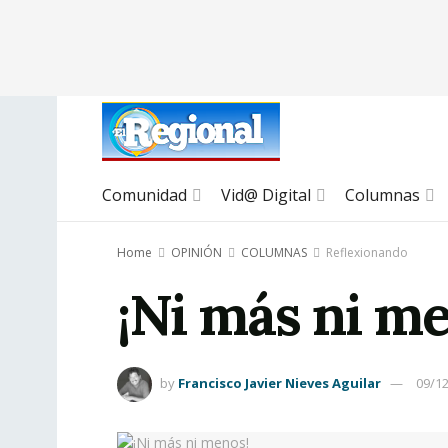
Comunidad
Vid@ Digital
Columnas
Home
OPINIÓN
COLUMNAS
Reflexionando
¡Ni más ni m
by
Francisco Javier Nieves Aguilar
09/1