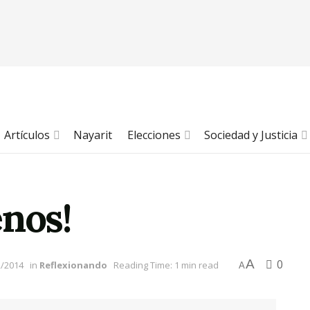
Artículos
Nayarit
Elecciones
Sociedad y Justicia
enos!
A
0
2/2014
in
Reflexionando
Reading Time: 1 min read
A