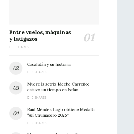
Entre vuelos, máquinas
y latigazos
0 SHARES
Cacalután y su historia
0 SHARES
Muere la actriz Meche Carreño;
estuvo un tiempo en Ixtlán
0 SHARES
Raúl Méndez Lugo obtiene Medalla
“Alí Chumacero 2025”
0 SHARES