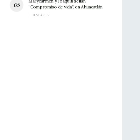
Marycarmen y Joaquín sellan
“Compromiso de vida”, en Ahuacatlán
0 SHARES