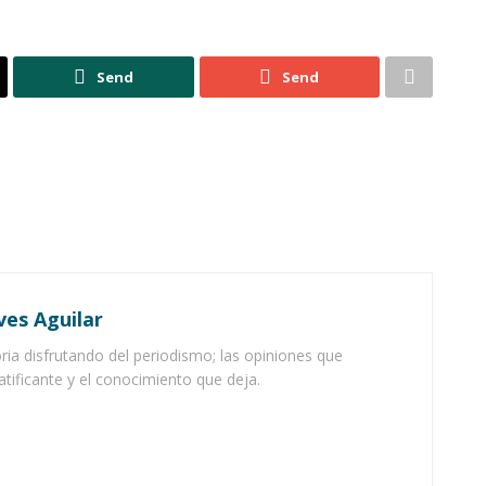
Send
Send
ves Aguilar
ia disfrutando del periodismo; las opiniones que
atificante y el conocimiento que deja.