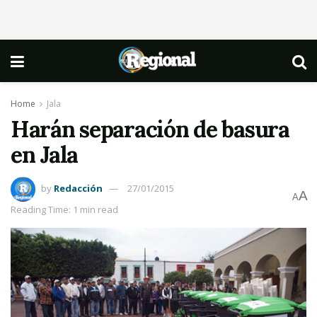
Home
Jala
Harán separación de basura
en Jala
by
Redacción
27/01/2015
A
A
Reading Time: 1 min read