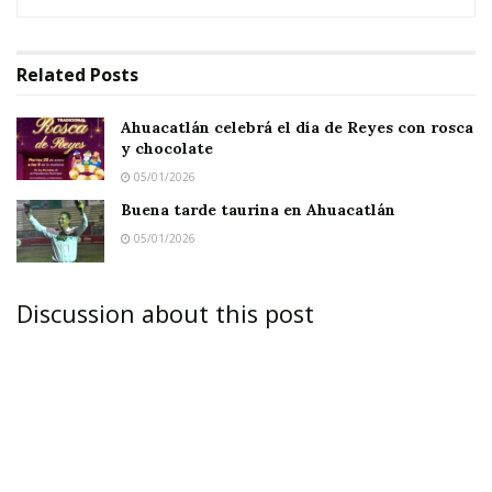
Related
Posts
Ahuacatlán celebrá el día de Reyes con rosca
y chocolate
05/01/2026
Buena tarde taurina en Ahuacatlán
05/01/2026
Discussion about this post
El presidente Mario Villarreal entregó a
personal de aseo triciclos para la recolección de
desechos.
JALA.-
En una mañana nublada y fresca, el