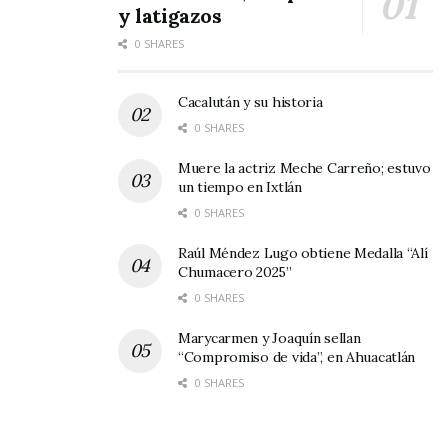
y latigazos
0 SHARES
Cacalután y su historia
0 SHARES
Muere la actriz Meche Carreño; estuvo
un tiempo en Ixtlán
0 SHARES
Raúl Méndez Lugo obtiene Medalla “Alí
Chumacero 2025”
0 SHARES
Marycarmen y Joaquín sellan
“Compromiso de vida”, en Ahuacatlán
0 SHARES