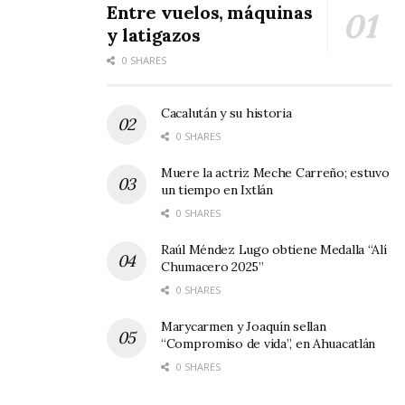
Entre vuelos, máquinas
y latigazos
0 SHARES
Cacalután y su historia
0 SHARES
Muere la actriz Meche Carreño; estuvo
un tiempo en Ixtlán
0 SHARES
Raúl Méndez Lugo obtiene Medalla “Alí
Chumacero 2025”
0 SHARES
Marycarmen y Joaquín sellan
“Compromiso de vida”, en Ahuacatlán
0 SHARES