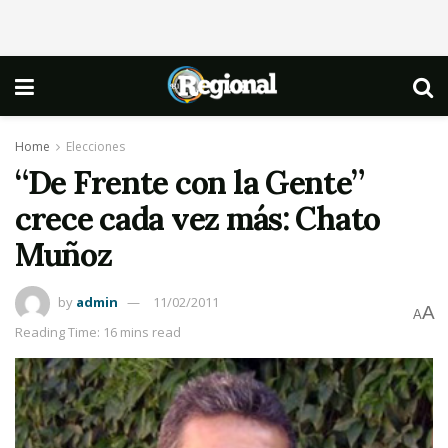
Home
Elecciones
“De Frente con la Gente”
crece cada vez más: Chato
Muñoz
by
admin
11/02/2011
A
A
Reading Time: 16 mins read