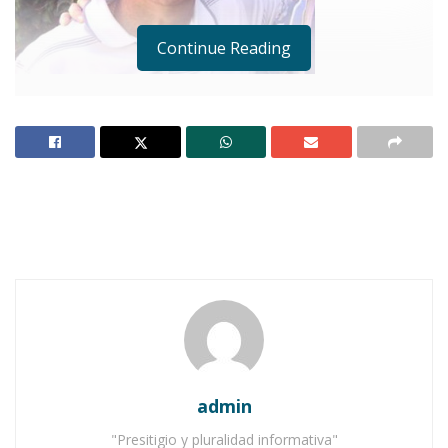
Continue Reading
Ixtlán del Río, febrero 10.- (Francisco J. Nieves
Aguilar).-
“El Movimiento Ciudadano «De Frente
con la Gente» es una agrupación plural con
amplios objetivos de carácter político, cultural
y social, entre los que destaca la instauración
de un gobierno municipal que impulse el
cambio verdadero para beneficio de miles de
ixtlenses tanto de la cabecera municipal como
de todas las comunidades”.
La declaración anterior corresponde al profesor
admin
Salvador Muñoz Hernández, quien se ostenta
"Presitigio y pluralidad informativa"