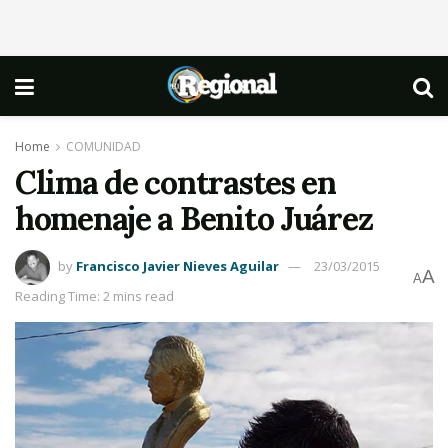
Home
COMUNIDAD
Clima de contrastes en
homenaje a Benito Juárez
by
Francisco Javier Nieves Aguilar
23/03/2015
A
A
Reading Time: 2 mins read