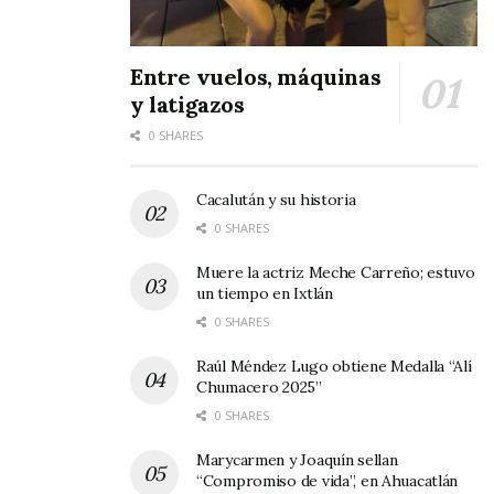
también de su alcalde, Mario Villarreal
Cambero.
Entre vuelos, máquinas
y latigazos
0 SHARES
Cacalután y su historia
En los actos,
0 SHARES
Muere la actriz Meche Carreño; estuvo
un tiempo en Ixtlán
0 SHARES
Raúl Méndez Lugo obtiene Medalla “Alí
Chumacero 2025”
efectuados de manera simultánea, e
0 SHARES
intercalados por algunas poesías y cantos
Marycarmen y Joaquín sellan
alusivos a la fecha, los disertantes coincidieron
“Compromiso de vida”, en Ahuacatlán