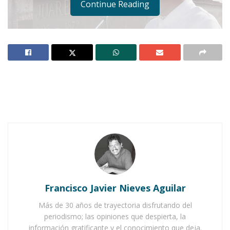
Continue Reading
Notas Relacionadas
Ahuacatlán celebrá el día de Reyes con rosca y
chocolate
Buena tarde taurina en Ahuacatlán
Francisco Javier Nieves Aguilar
Más de 30 años de trayectoria disfrutando del
periodismo; las opiniones que despierta, la
información gratificante y el conocimiento que deja.