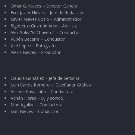
presidentes municipales de Ahuacatlán, Jala e
Omar G. Nieves ⏤ Director General
Fco. Javier Nieves ⏤ Jefe de Redacción
Ixtlán del Río, respectivamente -, junto con sus
Xavier Nieves Cosio ⏤ Administrador.
respectivos Cuerpos de Regidores, cumplieron
Rigoberto Guzmán Arce ⏤ Analista
satisfactoriamente con este acto
Alex Solis "El Chaveto" ⏤ Conductor.
Rubén Becerra ⏤ Conductor
conmemorativo del CCIX aniversario del
Joel López ⏤ Fotógrafo
Natalicio de Don Benito Juárez. Al final fueron
Alexis Nieves ⏤ Productor
depositadas vistosas ofrendas y arreglos
florales, culminando con ello el protocolo.
Claudia González ⏤ Jefa de personal
Juan Carlos Romero ⏤. Diseñador Gráfico
Adilene Ruvalcaba ⏤ Conductora
Adrián Flores ⏤ DJ y sonido.
Mari Aguilar ⏤. Conductora
Iván Nieves ⏤ Conductor