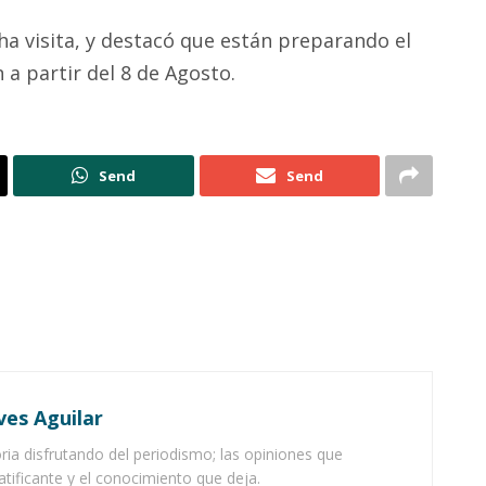
ha visita, y destacó que están preparando el
án a partir del 8 de Agosto.
Send
Send
ves Aguilar
ia disfrutando del periodismo; las opiniones que
atificante y el conocimiento que deja.