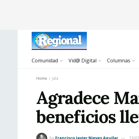
Comunidad
Vid@ Digital
Columnas
Home
Jala
Agradece Mari
beneficios ll
by
Francisco Javier Nieves Aguilar
13/0