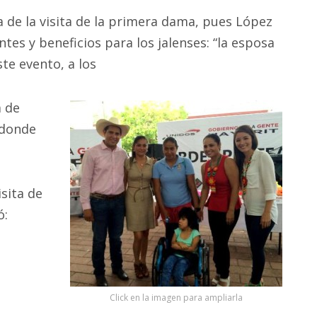
a de la visita de la primera dama, pues López
tes y beneficios para los jalenses: “la esposa
te evento, a los
a de
 donde
isita de
ó:
Click en la imagen para ampliarla