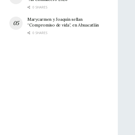
0 SHARES
Marycarmen y Joaquín sellan
“Compromiso de vida”, en Ahuacatlán
0 SHARES