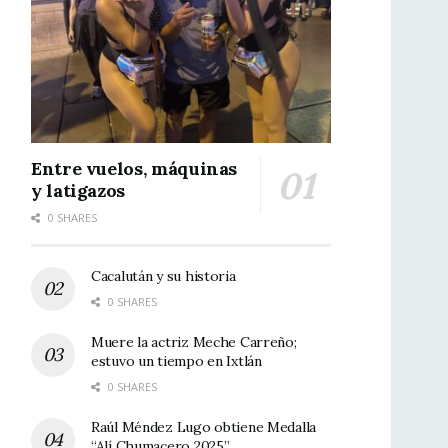
Entre vuelos, máquinas
y latigazos
0 SHARES
Cacalután y su historia
0 SHARES
Muere la actriz Meche Carreño;
estuvo un tiempo en Ixtlán
0 SHARES
Raúl Méndez Lugo obtiene Medalla
“Alí Chumacero 2025”