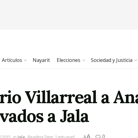
Artículos
Nayarit
Elecciones
Sociedad y Justicia
o Villarreal a Ana
evados a Jala
A
0
7/2015
in
Jala
Reading Time: 1 min read
A