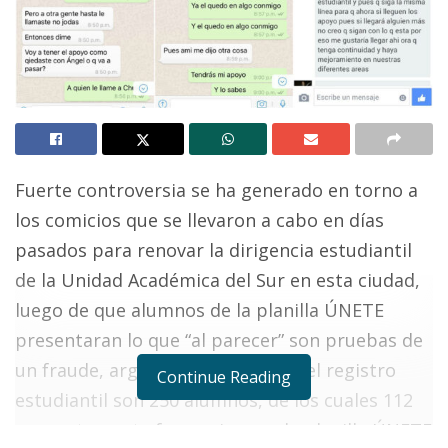
Fuerte controversia se ha generado en torno a
los comicios que se llevaron a cabo en días
pasados para renovar la dirigencia estudiantil
de la Unidad Académica del Sur en esta ciudad,
luego de que alumnos de la planilla ÚNETE
presentaran lo que “al parecer” son pruebas de
un fraude, argumentando que en el registro
Continue Reading
estudiantil son 250 alumnos, de los cuales 112
presuntamente favorecieron a la planilla ÚNETE