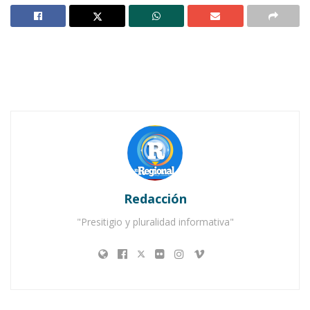
y otros 145 a la que encabezó el joven Salvador
Aguiar, de la planilla “TU”.
Además, se dice que se anularon 2 votos. Lo que
da un total de 259 sufragios que no
corresponden a la población estudiantil, todo
eso sin contar que el día de las elecciones solo
asistieron 215 estudiantes, según lo plantean
los inconformes, quienes ya presentaron una
impugnación ante la FEUAN, y la cual fue
Redacción
desestimada.
"Presitigio y pluralidad informativa"
Notas Relacionadas
Elección judicial en el sur: participación moderada
y desconocimiento ciudadano