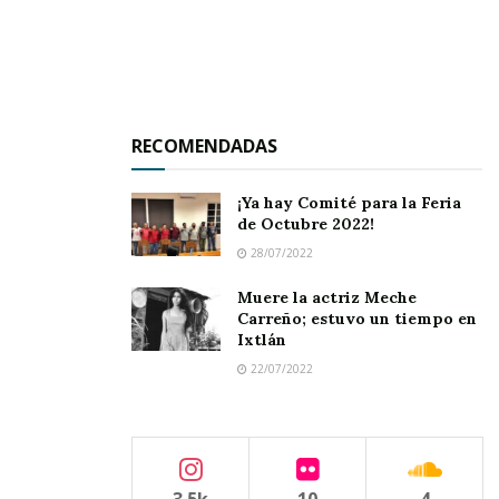
La falta de transparencia en el proceso y la nula
voluntad de parte de las autoridades de hacer la
aclaración correspondiente.
Ver
FOTOS DEL LISTADO
de alumnos en
RECOMENDADAS
FLICKR:
¡Ya hay Comité para la Feria
de Octubre 2022!
28/07/2022
Tags:
elecciones
FEUAN
UASI
Muere la actriz Meche
Carreño; estuvo un tiempo en
Ixtlán
22/07/2022