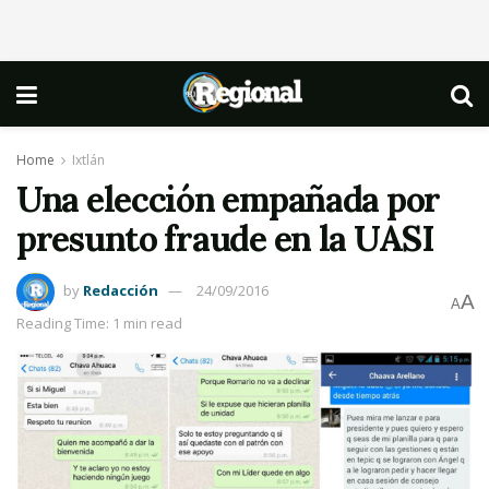
Home
Ixtlán
Una elección empañada por
presunto fraude en la UASI
by
Redacción
24/09/2016
A
A
Reading Time: 1 min read