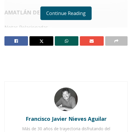
AMATLÁN DE CAÑAS.
Continue Reading
Notas Relacionadas
Elección judicial en el sur: participación moderada
y desconocimiento ciudadano
Crecen simpatías hacia Memo Ramírez, en Ixtlán
L
a reciente revelación de los posibles
candidatos a la presidencia municipal
de Amatlán de Cañas desencadenó un
torrente de descontento entre los habitantes,
especialmente hacia la elección de María de
Francisco Javier Nieves Aguilar
Jesús Rodríguez Barrera por la alianza Morena,
Verde Ecologista y Partido del Trabajo.
Más de 30 años de trayectoria disfrutando del