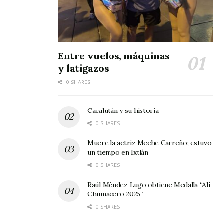
Entre vuelos, máquinas
y latigazos
0 SHARES
Cacalután y su historia
0 SHARES
Muere la actriz Meche Carreño; estuvo
un tiempo en Ixtlán
0 SHARES
Raúl Méndez Lugo obtiene Medalla “Alí
Chumacero 2025”
0 SHARES