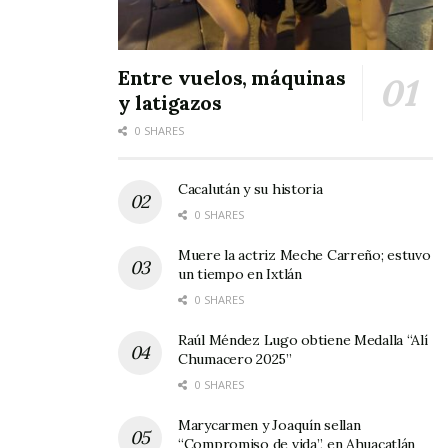
población.
Tags:
elecciones
Entre vuelos, máquinas
y latigazos
0 SHARES
Cacalután y su historia
0 SHARES
Muere la actriz Meche Carreño; estuvo
un tiempo en Ixtlán
0 SHARES
Raúl Méndez Lugo obtiene Medalla “Alí
Chumacero 2025”
0 SHARES
Marycarmen y Joaquín sellan
“Compromiso de vida”, en Ahuacatlán