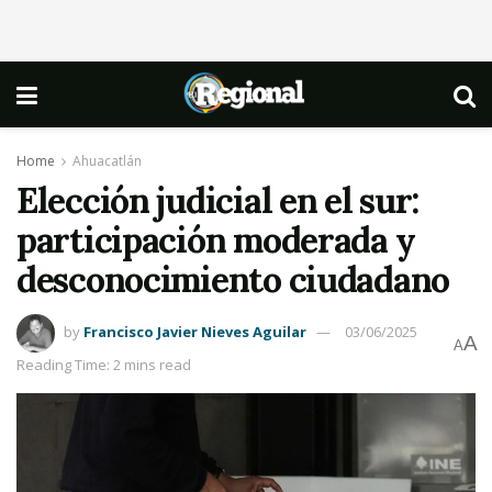
Home
Ahuacatlán
Elección judicial en el sur:
participación moderada y
desconocimiento ciudadano
by
Francisco Javier Nieves Aguilar
03/06/2025
A
A
Reading Time: 2 mins read