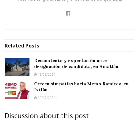
un
6 y 8%
de votantes.
A pesar del ambiente tranquilo,
no fue fácil
votar
. Muchos ciudadanos de
Ahuacatlán, de
Jala y de Ixtlán,
salieron de las
Related
Posts
casillas
desconcertados
, sin tener claridad
sobre los procedimientos ni conocimiento
Descontento y expectación ante
sobre la
identidad de los candidatos
.
designación de candidata, en Amatlán
19/03/2024
Crecen simpatías hacia Memo Ramírez, en
Ixtlán
09/02/2024
Discussion about this post