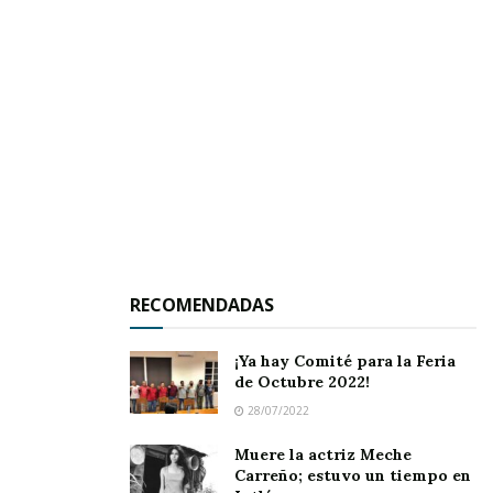
Este vacío de información generó confusión y
evidenció una
falta de difusión y pedagogía
electoral
en torno a un proceso inédito y de
gran trascendencia para el sistema judicial.
RECOMENDADAS
¡Ya hay Comité para la Feria
de Octubre 2022!
28/07/2022
Muere la actriz Meche
Carreño; estuvo un tiempo en