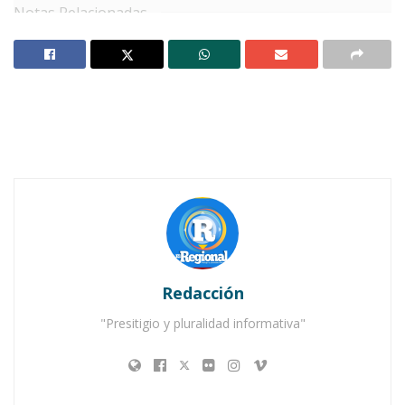
Notas Relacionadas
Nayarit reafirma su compromiso con el desarrollo
de Xalisco
Gobernador Navarro Quintero refuerza la
coordinación en seguridad regional
C
on suma atención, el gobernador del
estado, Miguel Ángel Navarro
Quintero, escuchó a las y los
trabajadores del Centro de Salud de Servicios
Ampliados de Amatlán de Cañas.
Redacción
"Presitigio y pluralidad informativa"
Durante su visita, el mandatario tuvo la
oportunidad de dialogar con mujeres y
hombres que, con dedicación y profesionalismo,