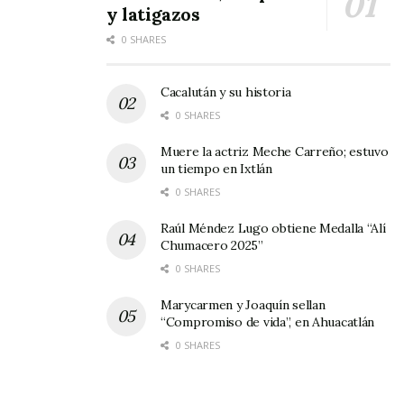
y latigazos
0 SHARES
Cacalután y su historia
0 SHARES
Muere la actriz Meche Carreño; estuvo
un tiempo en Ixtlán
0 SHARES
Raúl Méndez Lugo obtiene Medalla “Alí
Chumacero 2025”
0 SHARES
Marycarmen y Joaquín sellan
“Compromiso de vida”, en Ahuacatlán
0 SHARES