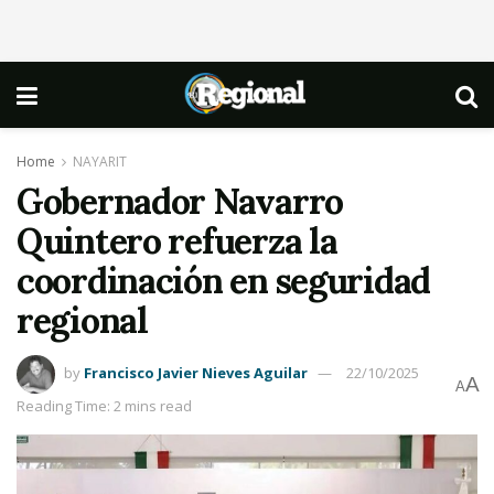
Home
NAYARIT
Gobernador Navarro
Quintero refuerza la
coordinación en seguridad
regional
by
Francisco Javier Nieves Aguilar
22/10/2025
A
A
Reading Time: 2 mins read