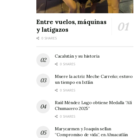
Entre vuelos, máquinas
y latigazos
0 SHARES
Cacalután y su historia
0 SHARES
Muere la actriz Meche Carreño; estuvo
un tiempo en Ixtlán
0 SHARES
Raúl Méndez Lugo obtiene Medalla “Alí
Chumacero 2025”
0 SHARES
Marycarmen y Joaquín sellan
“Compromiso de vida”, en Ahuacatlán