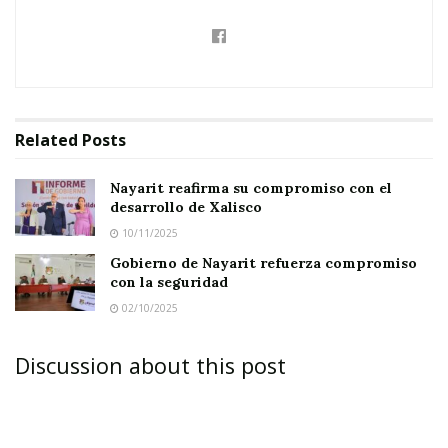
El encuentro tuvo como propósito
fortalecer la
coordinación en materia de seguridad,
inteligencia y control de fronteras
, con el fin
de garantizar entornos más seguros para las y
los ciudadanos.
Related
Posts
Nayarit reafirma su compromiso con el
desarrollo de Xalisco
10/11/2025
Gobierno de Nayarit refuerza compromiso
con la seguridad
02/10/2025
Discussion about this post