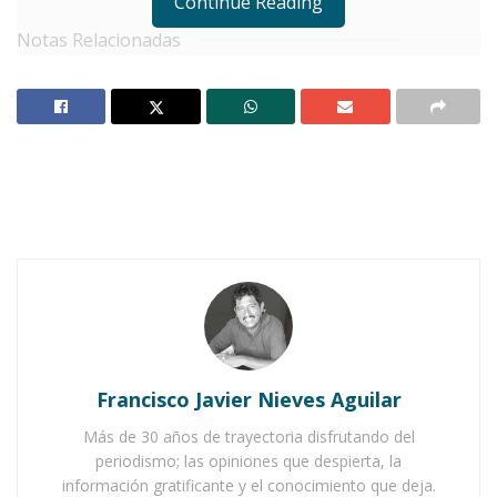
Continue Reading
Notas Relacionadas
Nayarit reafirma su compromiso con el desarrollo
de Xalisco
Gobierno de Nayarit refuerza compromiso con la
seguridad
E
ste miércoles, el
gobernador de
Nayarit, Miguel Ángel Navarro
Quintero
, participó en la
reunión de
autoridades de los tres órdenes de gobierno
de los estados de
Jalisco, Aguascalientes,
Francisco Javier Nieves Aguilar
Colima, Guanajuato, Michoacán, Nayarit y
Más de 30 años de trayectoria disfrutando del
Zacatecas
, celebrada en la
15va Zona Militar
.
periodismo; las opiniones que despierta, la
información gratificante y el conocimiento que deja.