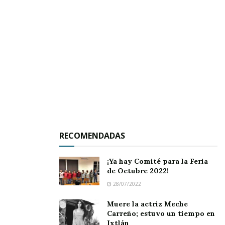
Durante su participación, el mandatario
nayarita reafirmó su compromiso de
trabajar
con decisión y responsabilidad
por la
seguridad y el bienestar
de Nayarit y de todo el
país.
Navarro Quintero subrayó que su gobierno
mantiene
RECOMENDADAS
una visión firme y solidaria
con las demás entidades,
convencido de que
la paz y la tranquilidad de la
¡Ya hay Comité para la Feria
región solo se alcanzan con unidad y cooperación
.
de Octubre 2022!
28/07/2022
Tags:
Miguel Ángel Navarro Quintero
Muere la actriz Meche
Carreño; estuvo un tiempo en
Ixtlán