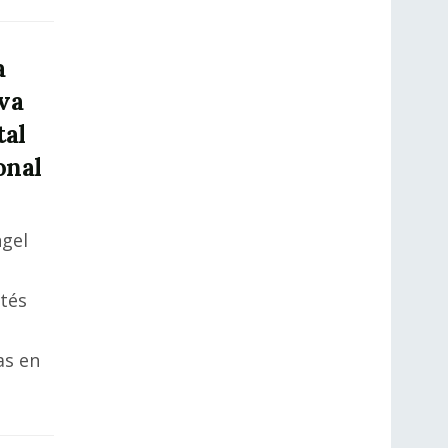
a
va
tal
onal
gel
tés
as en