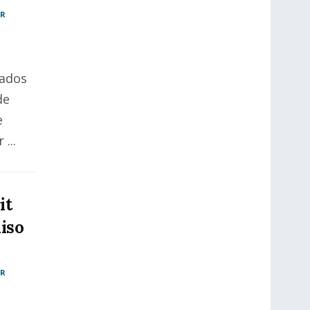
AR
n
tados
de
e
...
it
iso
AR