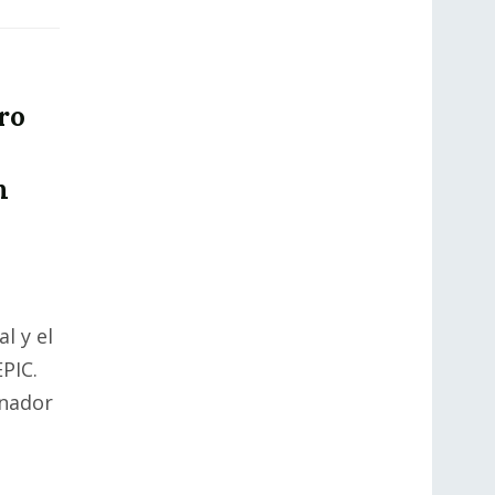
ro
m
l y el
PIC.
rnador