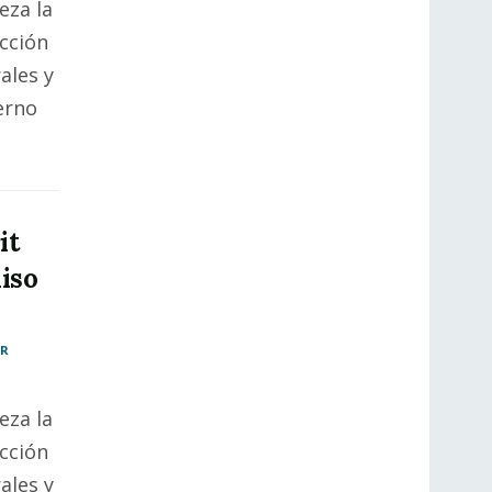
eza la
cción
ales y
erno
it
iso
AR
eza la
cción
ales y