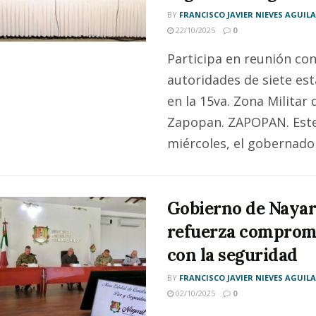
BY
FRANCISCO JAVIER NIEVES AGUIL
22/10/2025
0
Participa en reunión co
autoridades de siete es
en la 15va. Zona Militar 
Zapopan. ZAPOPAN. Est
miércoles, el gobernador 
Gobierno de Nayar
refuerza comprom
con la seguridad
BY
FRANCISCO JAVIER NIEVES AGUIL
02/10/2025
0