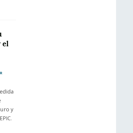
u
 el
AR
edida
e
turo y
EPIC.