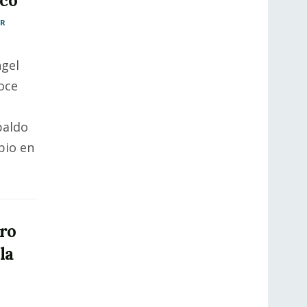
sco
AR
gel
oce
paldo
pio en
ro
la
l