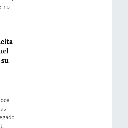
erno
cita
uel
 su
noce
das
legado
t.