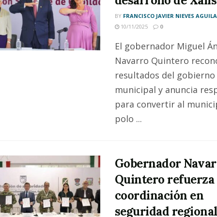
desarrollo de Xali
BY
FRANCISCO JAVIER NIEVES AGUIL
10/11/2025
0
El gobernador Miguel Án
Navarro Quintero recon
resultados del gobierno
municipal y anuncia res
para convertir al munici
polo ...
Gobernador Navar
Quintero refuerza 
coordinación en
seguridad regiona