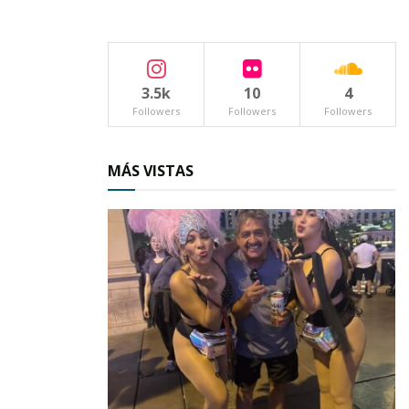
legislativa, acompañó a la referida candidata,
pero antes de abordar su camioneta que lo
trasladaría específicamente a la localidad de
3.5k
10
4
Rosa Blanca, afirmó:
Followers
Followers
Followers
“Tenemos todo para ganar el próximo 07
de junio; la mejor estructura, los mejores
MÁS VISTAS
militantes, la mejor plataforma electoral y
los mejores candidatos a diputados
federales”.
Click en la imagen para