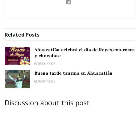
Related
Posts
Ahuacatlán celebrá el día de Reyes con rosca
y chocolate
05/01/2026
Buena tarde taurina en Ahuacatlán
05/01/2026
Discussion about this post
JALA.-
“Por su unidad, por su gran fortaleza,
porque sabe que más allá de los intereses
personales y de proyectos hay un interés
común, nuestro partido, el revolucionario