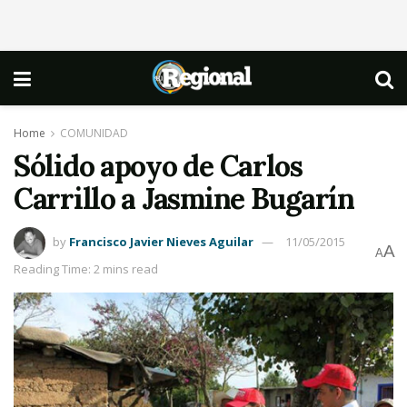
Home
COMUNIDAD
Sólido apoyo de Carlos
Carrillo a Jasmine Bugarín
by
Francisco Javier Nieves Aguilar
11/05/2015
A
A
Reading Time: 2 mins read