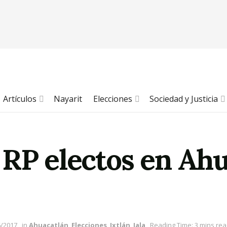
Artículos
Nayarit
Elecciones
Sociedad y Justicia
 RP electos en Ahu
6/2017
in
Ahuacatlán
,
Elecciones
,
Ixtlán
,
Jala
Reading Time: 3 mins re