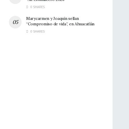
0 SHARES
Marycarmen y Joaquín sellan
“Compromiso de vida”, en Ahuacatlán
0 SHARES