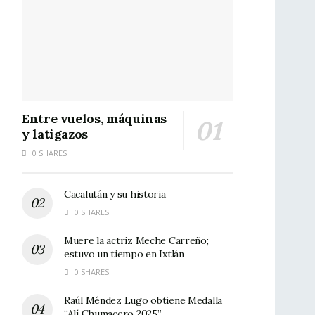
Entre vuelos, máquinas
y latigazos
0 SHARES
Cacalután y su historia
0 SHARES
Muere la actriz Meche Carreño;
estuvo un tiempo en Ixtlán
0 SHARES
Raúl Méndez Lugo obtiene Medalla
“Alí Chumacero 2025”