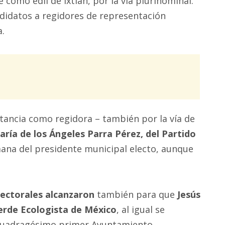
 como edil de Ixtlán, por la vía plurinominal.
andidatos a regidores de representación
a.
stancia como regidora – también por la vía de
aría de los Ángeles Parra Pérez, del Partido
mana del presidente municipal electo, aunque
lectorales alcanzaron
también para que
Jesús
erde Ecologista de México
, al igual se
 cuadragésimo primer Ayuntamiento.