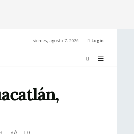
viernes, agosto 7, 2026
Login
acatlán,
A
0
ad
A