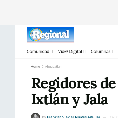
Comunidad
Vid@ Digital
Columnas
Home
Ahuacatlán
Regidores de
Ixtlán y Jala
by
Francisco Javier Nieves Aguilar
12/0