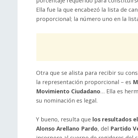
porcentaje requerido para constituirse
Ella fue la que encabezó la lista de c
proporcional; la número uno en la list
Otra que se alista para recibir su con
la representación proporcional – es
M
Movimiento Ciudadano
… Ella es her
su nominación es legal.
Y bueno, resulta que
los resultados e
Alonso Arellano Pardo
, del
Partido V
incorpore al cuerpo de regidores del