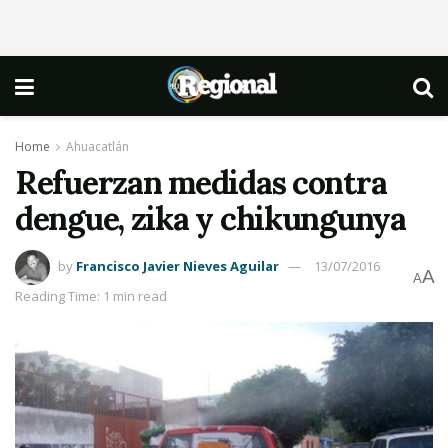
Home
Ahuacatlán
Refuerzan medidas contra
dengue, zika y chikungunya
by
Francisco Javier Nieves Aguilar
13/07/2016
A
A
Reading Time: 1 min read