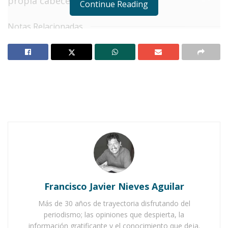
propia cabecera municipal.
Continue Reading
Notas Relacionadas
Ahuacatlán celebrá el día de Reyes con rosca y
chocolate
Buena tarde taurina en Ahuacatlán
Para las labores de fumigación se echó mano de
una cuadrilla de trabajadores comisionados al
Departamento de Vectores y Zoonosis.
Francisco Javier Nieves Aguilar
Más de 30 años de trayectoria disfrutando del
periodismo; las opiniones que despierta, la
De ésta
información gratificante y el conocimiento que deja.