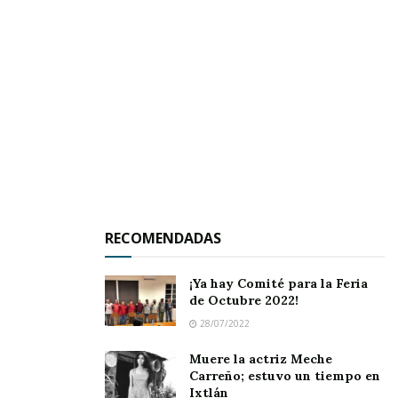
principal foco de reproducción de los moscos
transmisores de éstas enfermedades, toda vez
que la lluvia puede almacenarse en ellos, y de
esta manera existan elementos para que el
mosquito pueda reproducirse.
RECOMENDADAS
¡Ya hay Comité para la Feria
de Octubre 2022!
28/07/2022
Muere la actriz Meche
Carreño; estuvo un tiempo en
Ixtlán