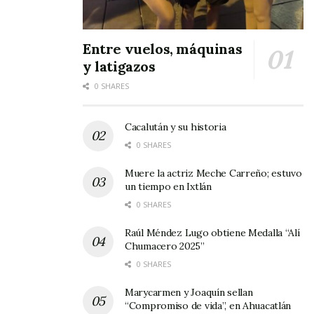
Entre vuelos, máquinas
y latigazos
0 SHARES
Cacalután y su historia
0 SHARES
Muere la actriz Meche Carreño; estuvo
un tiempo en Ixtlán
0 SHARES
Raúl Méndez Lugo obtiene Medalla “Alí
Chumacero 2025”
0 SHARES
Marycarmen y Joaquín sellan
“Compromiso de vida”, en Ahuacatlán