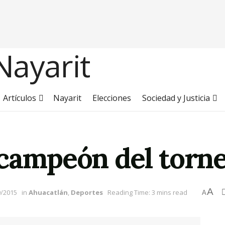
Artículos
Nayarit
Elecciones
Sociedad y Justicia
 campeón del torne
A
9/2015
in
Ahuacatlán
,
Deportes
Reading Time: 3 mins read
A