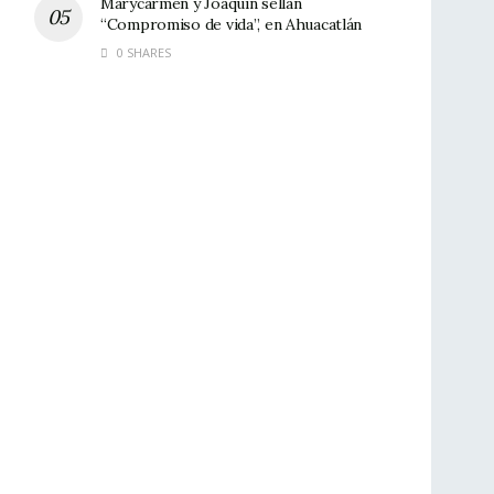
Marycarmen y Joaquín sellan
“Compromiso de vida”, en Ahuacatlán
0 SHARES