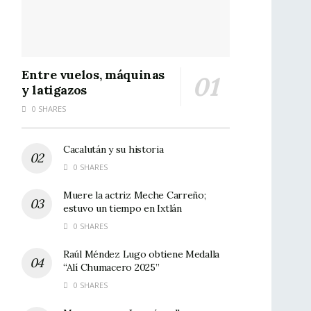
Entre vuelos, máquinas
y latigazos
0 SHARES
Cacalután y su historia
0 SHARES
Muere la actriz Meche Carreño;
estuvo un tiempo en Ixtlán
0 SHARES
Raúl Méndez Lugo obtiene Medalla
“Alí Chumacero 2025”
0 SHARES