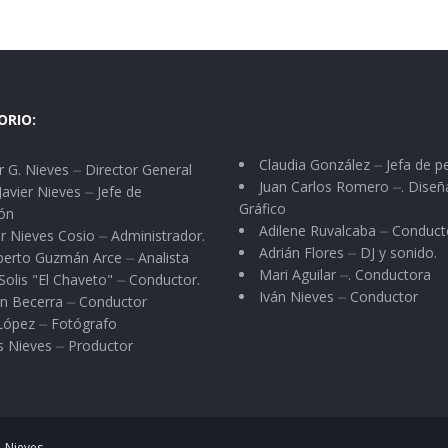
ORIO:
Claudia González ⏤ Jefa de p
 G. Nieves ⏤ Director General
Juan Carlos Romero ⏤. Diseñ
Javier Nieves ⏤ Jefe de
Gráfico
ón
Adilene Ruvalcaba ⏤ Conduct
r Nieves Cosio ⏤ Administrador.
Adrián Flores ⏤ DJ y sonido.
berto Guzmán Arce ⏤ Analista
Mari Aguilar ⏤. Conductora
Solis "El Chaveto" ⏤ Conductor.
Iván Nieves ⏤ Conductor
n Becerra ⏤ Conductor
 López ⏤ Fotógrafo
s Nieves ⏤ Productor
 Nieves
.