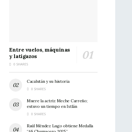
Entre vuelos, máquinas
y latigazos
0 SHARES
Cacalután y su historia
0 SHARES
Muere la actriz Meche Carreño;
estuvo un tiempo en Ixtlán
0 SHARES
Raúl Méndez Lugo obtiene Medalla
“Alí Chumacero 2025”