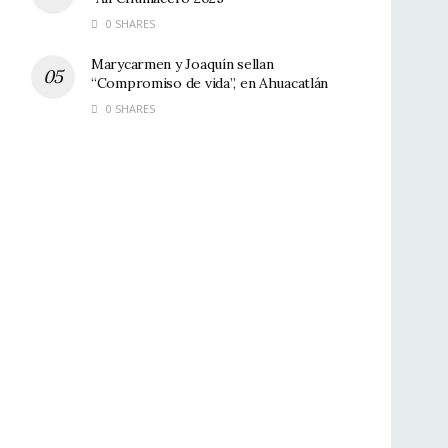
0 SHARES
Marycarmen y Joaquín sellan
“Compromiso de vida”, en Ahuacatlán
0 SHARES