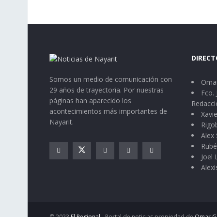
DIRECT
Somos un medio de comunicación con
Omar
29 años de trayectoria. Por nuestras
Fco. 
páginas han aparecido los
Redacci
acontecimientos más importantes de
Xavie
Nayarit.
Rigo
Alex 
Rubé
Joel
Alexi
© 2023
El Regional
- Portal de noticias propiedad de
Omar G.