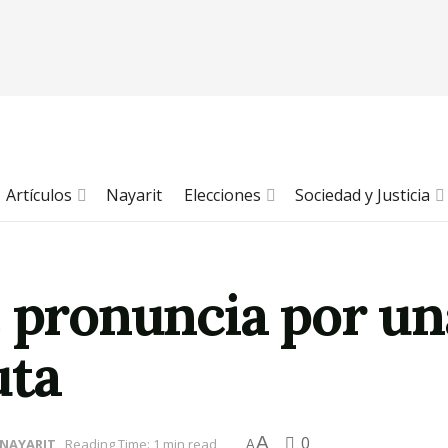
Artículos
Nayarit
Elecciones
Sociedad y Justicia
 pronuncia por un
uta
A
0
NAYARIT
Reading Time: 1 min read
A