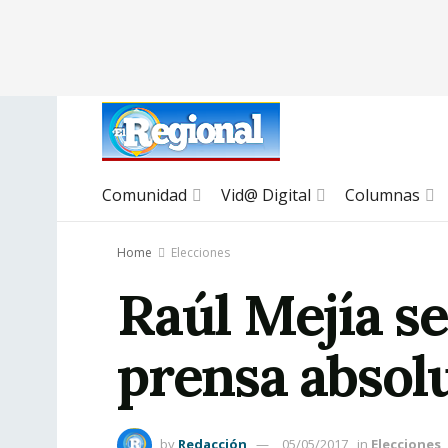
Comunidad
Vid@ Digital
Columnas
Home
Elecciones
Raúl Mejía se
prensa absol
by
Redacción
05/05/2017
in
Elecciones
,