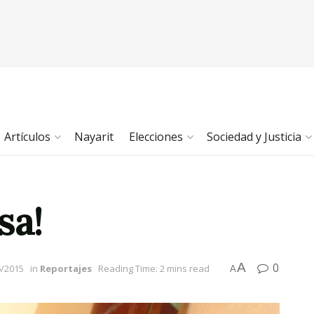
Artículos
Nayarit
Elecciones
Sociedad y Justicia
sa!
A
0
6/2015
in
Reportajes
Reading Time: 2 mins read
A