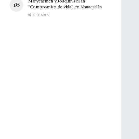
Marycarmen y Joaquín sellan
“Compromiso de vida”, en Ahuacatlán
0 SHARES