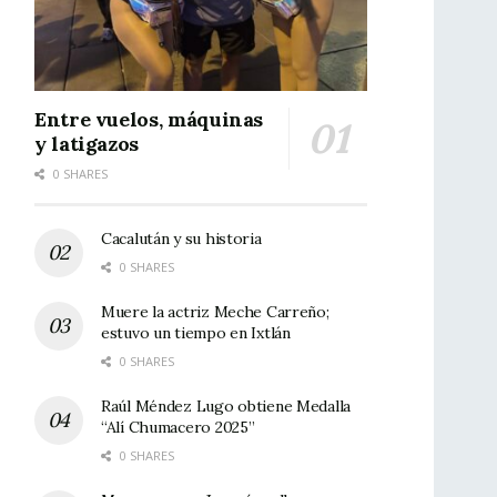
Entre vuelos, máquinas
y latigazos
0 SHARES
Cacalután y su historia
0 SHARES
Muere la actriz Meche Carreño;
estuvo un tiempo en Ixtlán
0 SHARES
Raúl Méndez Lugo obtiene Medalla
“Alí Chumacero 2025”
0 SHARES