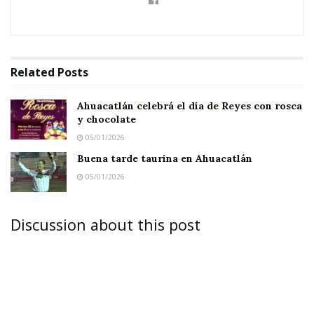
Muy bien, dijo el jefe.
Al día siguiente, el jefe vestido con sus mejores
ropas y joyas fue a visitar a la anciana mientras
Related
Posts
se repetía por el camino. Cuando el jefe entró
en la casa vio a la anciana sentada contra la
Ahuacatlán celebrá el día de Reyes con rosca
y chocolate
pared y a un niñito gateando junto a ella.
05/01/2026
¿Dónde está ese gran jefe del que me hablaste
Buena tarde taurina en Ahuacatlán
ayer?
05/01/2026
La anciana cogió en sus brazos al niño y dijo:
Discussion about this post
Este es el grande del que le hablé.
Al gran jefe no le agradó este anuncio. Muy
enfadado gritó a la anciana: