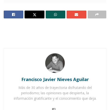
Ahuacatlán celebrá el día de Reyes con rosca y
chocolate
Buena tarde taurina en Ahuacatlán
Yo conozco a uno que es verdaderamente grande.
El gran jefe se sorprendió y enojado le dijo:
¿Qué? ¿Quién es más grande que yo?
La sabía anciana dijo:
Francisco Javier Nieves Aguilar
Más de 30 años de trayectoria disfrutando del
periodismo; las opiniones que despierta, la
información gratificante y el conocimiento que deja.
Venga a mi casa mañana y yo se lo presentaré.