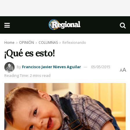
Home
OPINIÓN
COLUMNAS
Reflexionando
¡Qué es esto!
by
Francisco Javier Nieves Aguilar
05/05/2015
A
A
Reading Time: 2 mins read