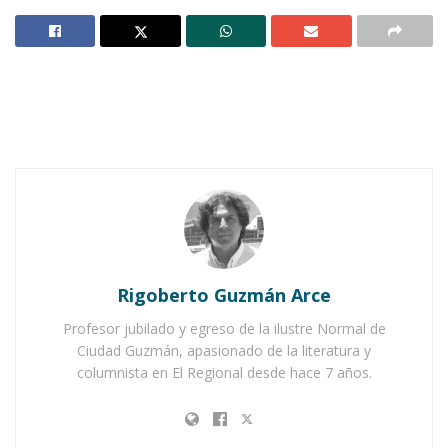
Report-arce
Notas Relacionadas
Ahuacatlán celebrá el día de Reyes con rosca y
chocolate
Buena tarde taurina en Ahuacatlán
Rigoberto Guzmán Arce
Una semana recorriendo mis imágenes
Profesor jubilado y egreso de la ilustre Normal de
interiores que conservo en buen estado, las de
Ciudad Guzmán, apasionado de la literatura y
blanco y negro de generaciones pasadas, las
columnista en El Regional desde hace 7 años.
que en colecciones o pinturas la belleza de
principios del siglo XX es la señorial, nostálgica