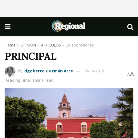
Home
OPINIÓN
ARTÍCULOS
Colaboraciones
PRINCIPAL
by
Rigoberto Guzmán Arce
16/10/2015
A
A
Reading Time: 4 mins read