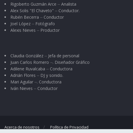
Rigoberto Guzmán Arce ⏤ Analista
acontecimiento.
Alex Solis "El Chaveto" ⏤ Conductor.
Rubén Becerra ⏤ Conductor
Me siento junto al portal redondo y trato de
Joel López ⏤ Fotógrafo
provocar que me llegue el nombre de cómo se
Alexis Nieves ⏤ Productor
llamaba la corta calle donde era el
estacionamiento de los taxis en los años
sesentas. Observo la huaracherìa y zapatería La
Claudia González ⏤ Jefa de personal
Juan Carlos Romero ⏤. Diseñador Gráfico
Baratera, Telecable y Movistar, Dávalos en su
Adilene Ruvalcaba ⏤ Conductora
negocio de fotografía y video. Me aborda un
Adrián Flores ⏤ DJ y sonido.
vecino para preguntarme qué estoy haciendo y
Mari Aguilar ⏤. Conductora
Iván Nieves ⏤ Conductor
si ya abrió Coppel para dar el abono.
Los espacios para la tradicional nieve de garrafa
“El Nilo” recuerdo al orangután y Cantinflas
abrazado de un farol y mis cigarros prohibidos
Acerca de nosotros
Política de Privacidad
Fiesta; el local Ruiz que estaba enfrente de la