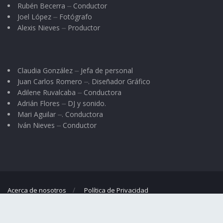
Rubén Becerra ⏤ Conductor
Joel López ⏤ Fotógrafo
Alexis Nieves ⏤ Productor
Claudia González ⏤ Jefa de personal
Juan Carlos Romero ⏤. Diseñador Gráfico
Adilene Ruvalcaba ⏤ Conductora
Adrián Flores ⏤ DJ y sonido.
Mari Aguilar ⏤. Conductora
Iván Nieves ⏤ Conductor
Acerca de nosotros
Política de Privacidad
© 2023
El Regional
- Portal de noticias propiedad de
Omar G. Nieves
.