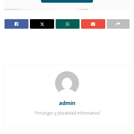
Ahuacatlán, abril 13.- (Francisco J. Nieves
Aguilar).-
Atención a los vacacionistas, tanto en
admin
vialidad como en seguridad, es en síntesis el
plan que se ha trazado la Dirección de
"Presitigio y pluralidad informativa"
Seguridad Pública Municipal de Ahuacatlán
ahora con motivo del período vacacional de