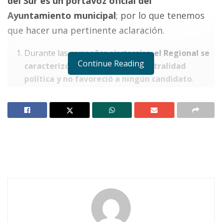
del Sur es un portavoz oficial del
Ayuntamiento municipal
; por lo que tenemos
que hacer una pertinente aclaración.
Durante las campañas electorales,
el Regional se
Continue Reading
caracterizó por mantener la neutralidad
política y no favoreció a ningún candidato
.
Mientras que el responsable de Notisur, Juan
Carlos Martínez, profería loas en La Nayarita al
candidato oficial,
nosotros denunciábamos los
abusos del PRI.
Ciertamente esta empresa
celebró un convenio
de publicidad con el gobierno municipal
que
encabeza Pepe Alvarado, sin embargo,
jamás
hemos recibido ninguna directriz,
mandamiento o prohibición en el ejercicio de
nuestro quehacer periodístico
. Por lo tanto, el