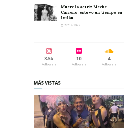
chocolate
Muere la actriz Meche
Carreño; estuvo un tiempo en
Buena tarde taurina en Ahuacatlán
Ixtlán
22/07/2022
MAPACHES Y CAZA MAPACHES JUEGAN A LA
VÍBORA DE LA MAR.
CONNATOS, QUERELLAS, RÉPLICAS E INFORMES
3.5k
10
4
DE FRAUDE.
Followers
Followers
Followers
MÁS VISTAS