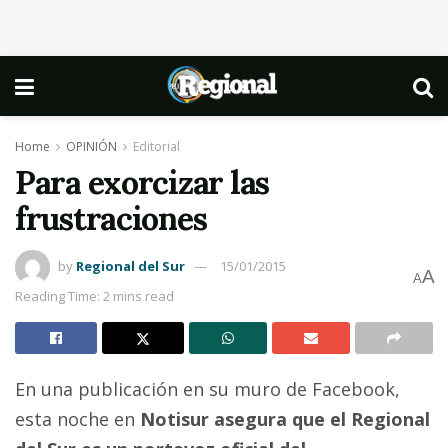
Home
OPINIÓN
Editorial
Para exorcizar las
frustraciones
by
Regional del Sur
15/01/2015
A
A
Reading Time: 2 mins read
En una publicación en su muro de Facebook,
esta noche en
Notisur asegura que el Regional