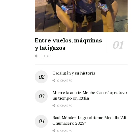
Entre vuelos, máquinas
y latigazos
0 SHARES
Cacalután y su historia
0 SHARES
Muere la actriz Meche Carreño; estuvo
un tiempo en Ixtlán
0 SHARES
Raúl Méndez Lugo obtiene Medalla “Alí
Chumacero 2025”
0 SHARES