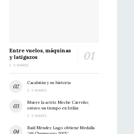
Entre vuelos, máquinas
y latigazos
0 SHARES
Cacalután y su historia
0 SHARES
Muere la actriz Meche Carreño;
estuvo un tiempo en Ixtlán
0 SHARES
Raúl Méndez Lugo obtiene Medalla
“Alí Chumacero 2025”