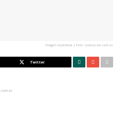
Imagen ilustrativa | Foto: cuenca.olx.com.ec
Twitter
x.com.ec