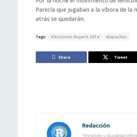
Por la noche el movimiento de vehículo
Parecía que jugaban a la víbora de la
atrás se quedarán.
Tags:
Elecciones Nayarit 2014
Mapaches
Share
Tweet
Redacción
"Presitigio y pluralidad info