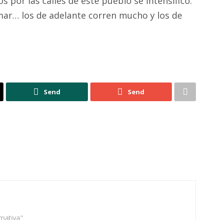
s por las calles de este pueblo se intensificó.
 mar… los de adelante corren mucho y los de
Send
Send
rmativa"