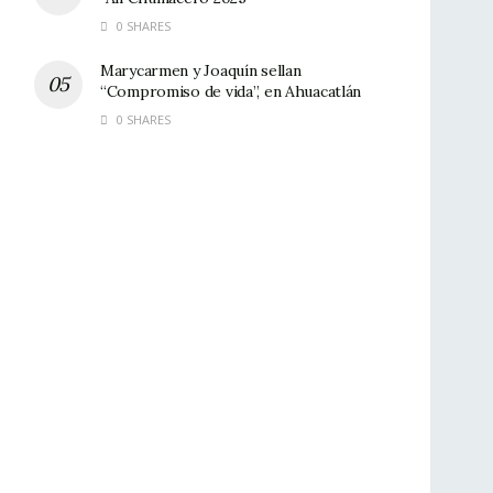
0 SHARES
Marycarmen y Joaquín sellan
“Compromiso de vida”, en Ahuacatlán
0 SHARES