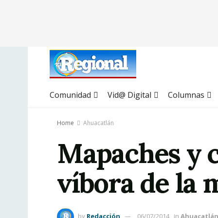
Comunidad
Vid@ Digital
Columnas
Home
Ahuacatlán
Mapaches y c
víbora de la 
by
Redacción
06/07/2014
in
Ahuacatlá