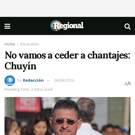
Home
Ahuacatlán
No vamos a ceder a chantajes:
Chuyín
by
Redacción
04/04/2016
A
A
Reading Time: 2 mins read