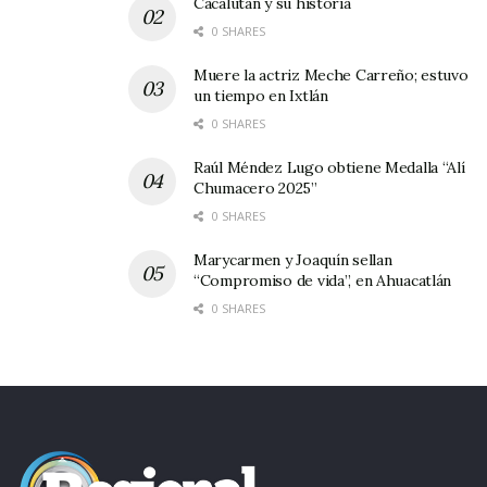
Cacalután y su historia
0 SHARES
Muere la actriz Meche Carreño; estuvo
un tiempo en Ixtlán
0 SHARES
Raúl Méndez Lugo obtiene Medalla “Alí
Chumacero 2025”
0 SHARES
Marycarmen y Joaquín sellan
“Compromiso de vida”, en Ahuacatlán
0 SHARES