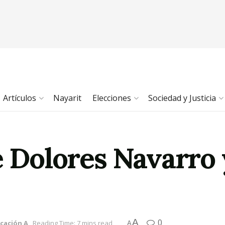
Artículos
Nayarit
Elecciones
Sociedad y Justicia
e Dolores Navarro 
A
0
icación A
Reading Time: 7 mins read
A