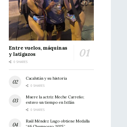
Entre vuelos, máquinas
y latigazos
0 SHARES
Cacalután y su historia
0 SHARES
Muere la actriz Meche Carreño;
estuvo un tiempo en Ixtlán
0 SHARES
Raúl Méndez Lugo obtiene Medalla
“Alí Chumacero 2025”