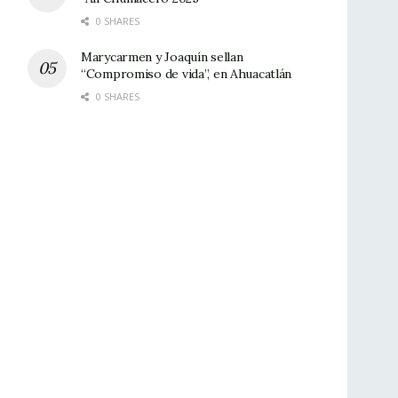
0 SHARES
Marycarmen y Joaquín sellan
“Compromiso de vida”, en Ahuacatlán
0 SHARES