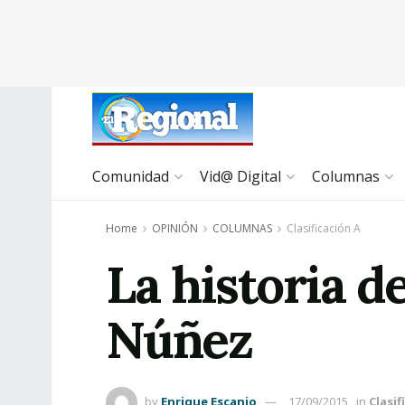
Comunidad
Vid@ Digital
Columnas
Home
OPINIÓN
COLUMNAS
Clasificación A
La historia d
Núñez
by
Enrique Escanio
17/09/2015
in
Clasif