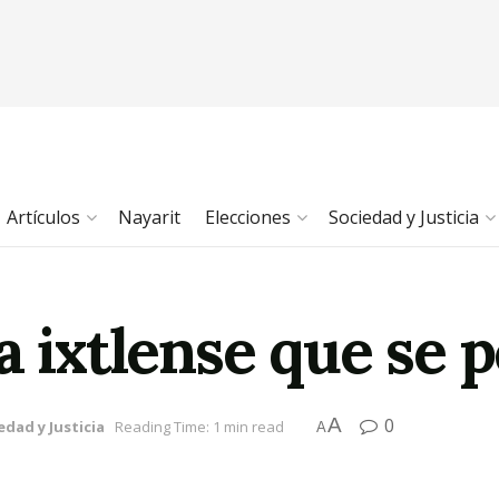
Artículos
Nayarit
Elecciones
Sociedad y Justicia
a ixtlense que se 
A
0
edad y Justicia
Reading Time: 1 min read
A