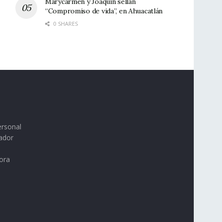
Marycarmen y Joaquín sellan
“Compromiso de vida”, en Ahuacatlán
0 SHARES
ersonal
ador
ora