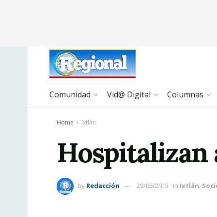
Comunidad
Vid@ Digital
Columnas
Home
Ixtlán
Hospitalizan 
by
Redacción
29/06/2015
in
Ixtlán
,
Soci