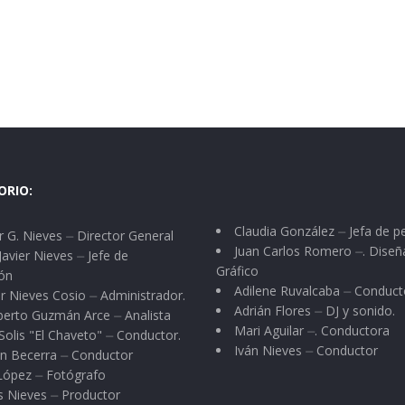
ORIO:
Claudia González ⏤ Jefa de p
 G. Nieves ⏤ Director General
Juan Carlos Romero ⏤. Diseñ
Javier Nieves ⏤ Jefe de
Gráfico
ón
Adilene Ruvalcaba ⏤ Conduct
r Nieves Cosio ⏤ Administrador.
Adrián Flores ⏤ DJ y sonido.
berto Guzmán Arce ⏤ Analista
Mari Aguilar ⏤. Conductora
Solis "El Chaveto" ⏤ Conductor.
Iván Nieves ⏤ Conductor
n Becerra ⏤ Conductor
 López ⏤ Fotógrafo
s Nieves ⏤ Productor