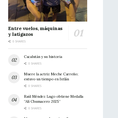
Entre vuelos, máquinas
y latigazos
0 SHARES
Cacalután y su historia
0 SHARES
Muere la actriz Meche Carreño;
estuvo un tiempo en Ixtlán
0 SHARES
Raúl Méndez Lugo obtiene Medalla
“Alí Chumacero 2025”
0 SHARES