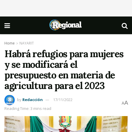
Home
NAYARIT
Habrá refugios para mujeres
y se modificará el
presupuesto en materia de
agricultura para el 2023
by
Redacción
17/11/2022
A
A
Reading Time: 3 mins read