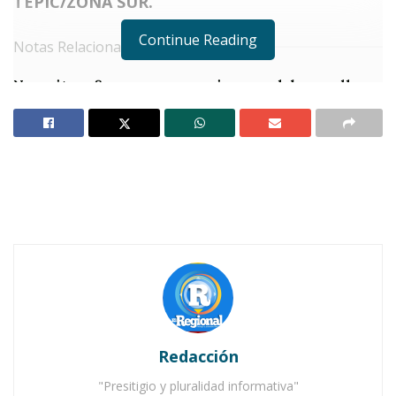
TEPIC/ZONA SUR.
Continue Reading
Notas Relacionadas
Nayarit reafirma su compromiso con el desarrollo
de Xalisco
Gobernador Navarro Quintero refuerza la
coordinación en seguridad regional
E
n una acción inédita, el gobernador del
estado,
Miguel Ángel Navarro Quintero
acudió la mañana de este miércoles, al
Congreso del Estado, donde sostuvo un amplio
y profundo diálogo que tuvo el objetivo de
escuchar y responder las dudas que las y los
Redacción
legisladores pudieran tener con respecto a la
"Presitigio y pluralidad informativa"