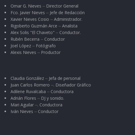
que genera transformaciones, que
Omar G. Nieves ⏤ Director General
actualiza códigos y que nos mete en una
Fco. Javier Nieves ⏤ Jefe de Redacción
situación en el que el lenguaje más difícil,
Xavier Nieves Cosio ⏤ Administrador.
no es el lenguaje del país más lejano, sino
Rigoberto Guzmán Arce ⏤ Analista
el lenguaje de una sociedad que trata de
Alex Solis "El Chaveto" ⏤ Conductor.
hacernos llegar con su lenguaje a veces
Rubén Becerra ⏤ Conductor
con la inconformidad, a veces con el
Joel López ⏤ Fotógrafo
reclamo, de hacia dónde deben de ir los
Alexis Nieves ⏤ Productor
gobiernos y como debe de gobernarse
por el bienestar de todos”.
Claudia González ⏤ Jefa de personal
En este ejercicio de libre expresión, el doctor
Juan Carlos Romero ⏤. Diseñador Gráfico
Navarro Quintero estuvo acompañado por su
Adilene Ruvalcaba ⏤ Conductora
esposa, la presidenta del DIF Nayarit, Beatriz
Adrián Flores ⏤ DJ y sonido.
Mari Aguilar ⏤. Conductora
Estrada Martínez, así como por integrantes del
Iván Nieves ⏤ Conductor
gabinete legal y ampliado.
Tags:
Miguel Ángel Navarro Quintero