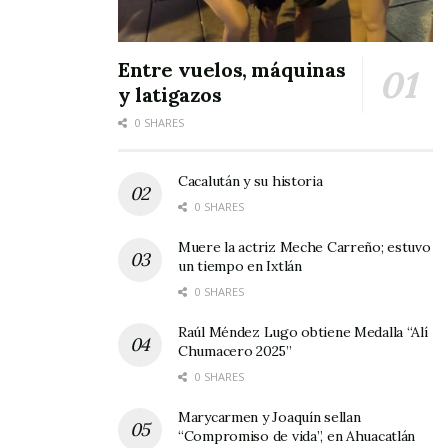
Entre vuelos, máquinas
y latigazos
0 SHARES
Cacalután y su historia
0 SHARES
Muere la actriz Meche Carreño; estuvo
un tiempo en Ixtlán
0 SHARES
Raúl Méndez Lugo obtiene Medalla “Alí
Chumacero 2025”
0 SHARES
Marycarmen y Joaquín sellan
“Compromiso de vida”, en Ahuacatlán