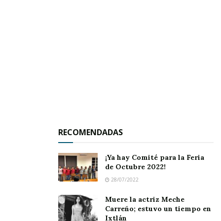
RECOMENDADAS
En estos dos años, el gobierno ha adquirido
equipamiento con recursos propios y ha
¡Ya hay Comité para la Feria
de Octubre 2022!
impulsado la creación de una policía preventiva,
28/07/2022
turística y grupos Élite de reacción inmediata.
Muere la actriz Meche
Además, anunció la construcción de la
Carreño; estuvo un tiempo en
Ixtlán