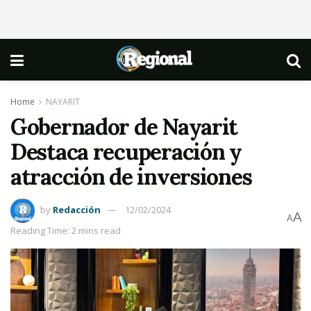
Home
NAYARIT
Gobernador de Nayarit
Destaca recuperación y
atracción de inversiones
by
Redacción
12/02/2024
A
A
Reading Time: 2 mins read