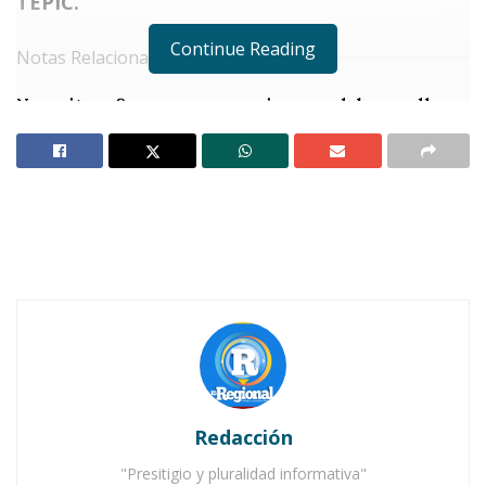
TEPIC.
Continue Reading
Notas Relacionadas
Nayarit reafirma su compromiso con el desarrollo
de Xalisco
Gobernador Navarro Quintero refuerza la
coordinación en seguridad regional
E
n una entrevista exclusiva para «Esta
Mañana» con los periodistas
nacionales Alejandro Cacho y Paulina
Greenham, el gobernador del estado,
Miguel
Ángel Navarro Quintero
, compartió que Nayarit
ha recobrado la confianza gracias a los avances
Redacción
logrados durante sus dos años de gobierno.
"Presitigio y pluralidad informativa"