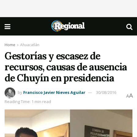
Home
Ahuacatlán
Gestorías y escasez de
recursos, causas de ausencia
de Chuyín en presidencia
by
Francisco Javier Nieves Aguilar
30/08/2016
A
A
Reading Time: 1 min read