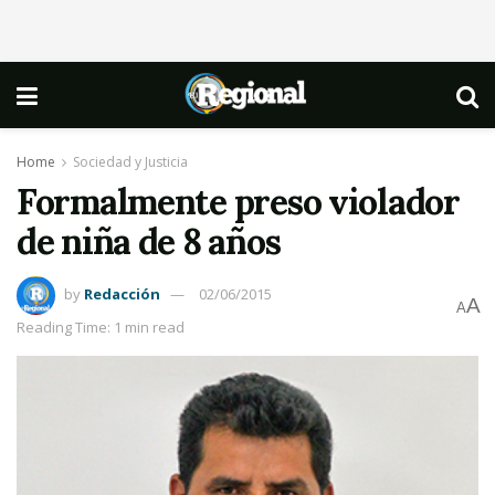
Home
Sociedad y Justicia
Formalmente preso violador
de niña de 8 años
by
Redacción
02/06/2015
A
A
Reading Time: 1 min read