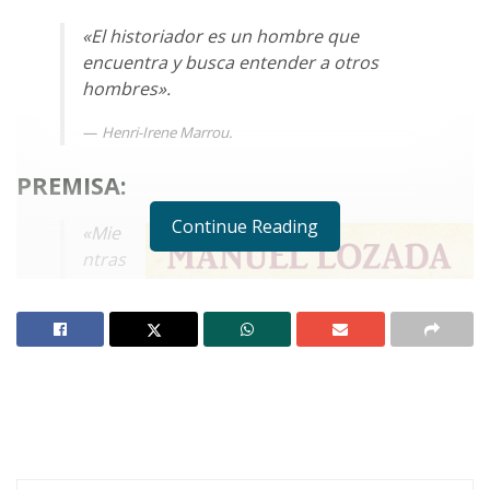
«El historiador es un hombre que
encuentra y busca entender a otros
hombres».
Henri-Irene Marrou.
PREMISA:
Continue Reading
«Mie
ntras
se
liber
aban
los
puert
os de
Guay
mas