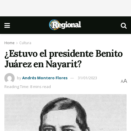
Home
Cultura
¿Estuvo el presidente Benito
Juárez en Nayarit?
by
Andrés Montero Flores
31/01/2023
A
A
Reading Time: 8 mins read