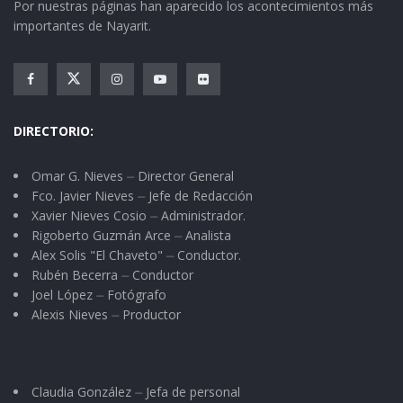
Por nuestras páginas han aparecido los acontecimientos más
importantes de Nayarit.
Escribía, dictaba Lozada el 3 de agosto de 1864
a la intención de don Miguel G. Vargas,
miembro de la elite tepiqueña. He leído muchas
cartas y decretos
firmados por Lozada
… y al
DIRECTORIO:
final, siempre la pequeña firma, muy pequeña
M. Lozada. El amanuense propone alguna
Omar G. Nieves ⏤ Director General
Fco. Javier Nieves ⏤ Jefe de Redacción
aclaración, coge la pluma, redacta el concepto,
Xavier Nieves Cosio ⏤ Administrador.
lo corrige a su manera… Ah, ¡Cuidado!
Lozada
Rigoberto Guzmán Arce ⏤ Analista
sabe leer
y puede siempre que el escribano lea
Alex Solis "El Chaveto" ⏤ Conductor.
Rubén Becerra ⏤ Conductor
en voz alta lo que acaba de poner en la hoja…
Joel López ⏤ Fotógrafo
(pág. 162-163 párrafo 4 y 5) (Breve Historia de
Alexis Nieves ⏤ Productor
Nayarit; págs. 111-112).
¿COMPATIBILIDAD RACIAL?
Claudia González ⏤ Jefa de personal