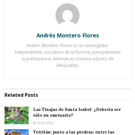
y San
Blas;
Juáre
z se
entre
Andrés Montero Flores
vistó
con
Andrés Montero Flores es un investigador
Loza
independiente, estudioso de la historia, principalmente
la prehispánica. Además es cronista adjunto de
da
en
Ahuacatlán.
un
lugar de difícil acceso en el volcán
Ceboruco
».
Jean Meyer, Jala, Nay. Jul. 2005.
Related
Posts
ANTOLOGÍA DE LA HISTORIA
Las Tinajas de Santa Isabel: ¿Debería ser
ESTUDIADA:
sólo un santuario?
16/07/2022
1. ¿Conocía Juárez Nayarit?
Tetitlán: junto a las piedras; entre las