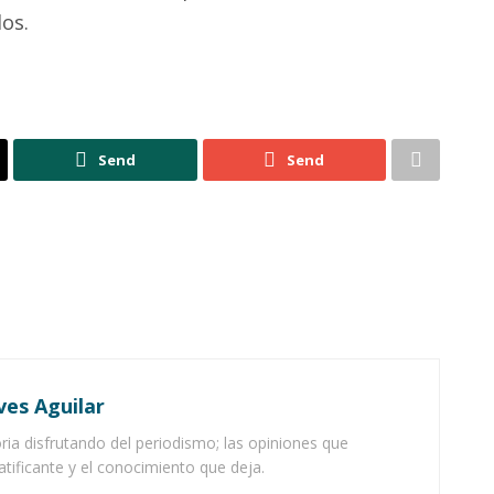
os.
Send
Send
ves Aguilar
ia disfrutando del periodismo; las opiniones que
atificante y el conocimiento que deja.