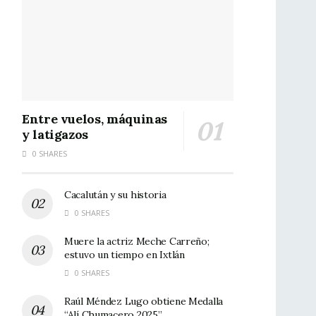
Entre vuelos, máquinas
y latigazos
0 SHARES
Cacalután y su historia
0 SHARES
Muere la actriz Meche Carreño;
estuvo un tiempo en Ixtlán
0 SHARES
Raúl Méndez Lugo obtiene Medalla
“Alí Chumacero 2025”