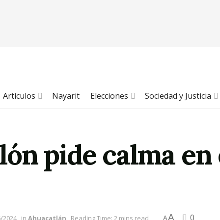
Artículos
Nayarit
Elecciones
Sociedad y Justicia
ón pide calma en 
A
0
6/2024
in
Ahuacatlán
Reading Time: 2 mins read
A