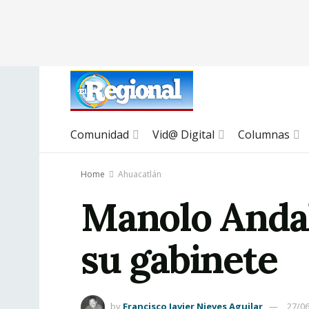
Comunidad
Vid@ Digital
Columnas
Home
Ahuacatlán
Manolo Andal
su gabinete
by
Francisco Javier Nieves Aguilar
27/0