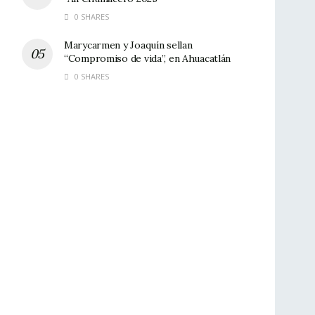
0 SHARES
Marycarmen y Joaquín sellan
“Compromiso de vida”, en Ahuacatlán
0 SHARES