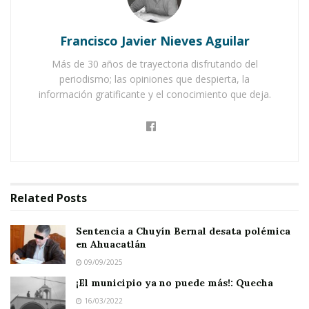
Notas Relacionadas
Francisco Javier Nieves Aguilar
Sentencia a Chuyín Bernal desata polémica en
Más de 30 años de trayectoria disfrutando del
Ahuacatlán
periodismo; las opiniones que despierta, la
¡El municipio ya no puede más!: Quecha
información gratificante y el conocimiento que deja.
Comentó que no hace muchos días sostuvo una
reunión con algunos directores a efecto de ir
acomodando las piezas para la entrega –
recepción y que el proceso continuará este
Related
Posts
martes, e indicó que se está poniendo énfasis
Sentencia a Chuyín Bernal desata polémica
por ahora en los bienes muebles e inmuebles,
en Ahuacatlán
activos, personal y todo lo relacionado al
09/09/2025
aspecto financiero.
¡El municipio ya no puede más!: Quecha
16/03/2022