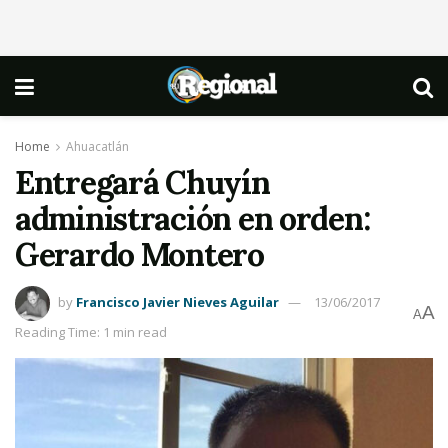
Home
Ahuacatlán
Entregará Chuyín
administración en orden:
Gerardo Montero
by
Francisco Javier Nieves Aguilar
13/06/2017
A
A
Reading Time: 1 min read