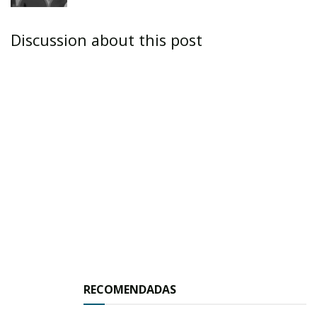
El contralor municipal informó así mismo que
seguramente en la próxima reunión de Cabildo
Discussion about this post
el alcalde Chuyín Bernal, la síndico y los
regidores abordarán el tema de la
Comisión
Especial para la entrega – recepción, misma
que habrá de coordinarse con la comisión que
por su parte designe el alcalde electo Agustín
Godínez Villegas,
“dado que la idea es entregar
una administración lo más ordenada posible”,
insistió.
Tags:
Agustín Godínez Villegas
Chuyín Bernal
RECOMENDADAS
Gerardo Montero Campos