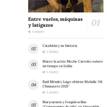
Entre vuelos, máquinas
y latigazos
0 SHARES
Cacalután y su historia
0 SHARES
Muere la actriz Meche Carreño; estuvo
un tiempo en Ixtlán
0 SHARES
Raúl Méndez Lugo obtiene Medalla “Alí
Chumacero 2025”
0 SHARES
Marycarmen y Joaquín sellan
“Compromiso de vida”, en Ahuacatlán