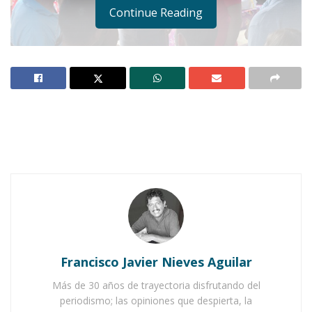
Continue Reading
IXTLÁN DEL RÍO.-
Bajo un ambiente de
camaradería plena, los locatarios del mercado
de Ixtlán junto con otros dueños de negocios
celebraron este sábado el Día del Comerciante,
teniendo como invitado al presidente
municipal, José Antonio Alvarado Valera.
Notas Relacionadas
Francisco Javier Nieves Aguilar
Ahuacatlán celebrá el día de Reyes con rosca y
Más de 30 años de trayectoria disfrutando del
chocolate
periodismo; las opiniones que despierta, la