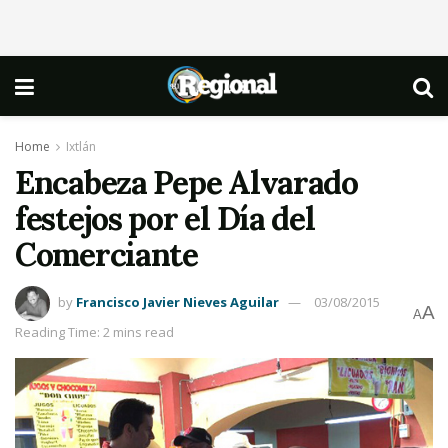
Home
Ixtlán
Encabeza Pepe Alvarado
festejos por el Día del
Comerciante
by
Francisco Javier Nieves Aguilar
03/08/2015
A
A
Reading Time: 2 mins read