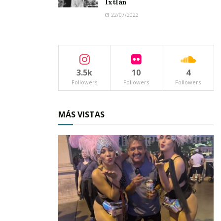
importar ideología política.
Ixtlán
22/07/2022
En el local de los Tejabanes el presidente
municipal compartió la sal y la mesa con los
locatarios, mientras que en la explanada del
viejo mercado se ofreció también una taquiza.
3.5k
10
4
Followers
Followers
Followers
MÁS VISTAS