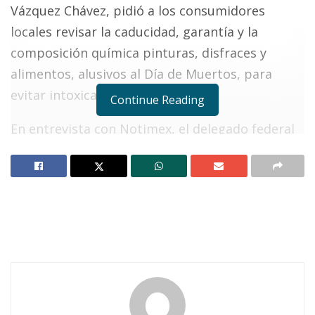
Vázquez Chávez, pidió a los consumidores
locales revisar la caducidad, garantía y la
composición química pinturas, disfraces y
alimentos, alusivos al Día de Muertos, para
evitar intoxicaciones.
Continue Reading
En entrevista con Notimex, el delegado federal
dijo que por tratarse, en algunos casos, de
productos manufacturados a partir de
químicos, es necesario revisar los componentes
y prevenir posibles alergias o intoxicaciones.
Notas Relacionadas
Ahuacatlán celebrá el día de Reyes con rosca y
chocolate