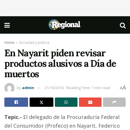
Home
Sociedad y Justicia
En Nayarit piden revisar
productos alusivos a Día de
muertos
A
by
admin
31/10/2014
Reading Time: 1 min read
A
Tepic.-
El delegado de la Procuraduría Federal
del Consumidor (Profeco) en Nayarit, Federico