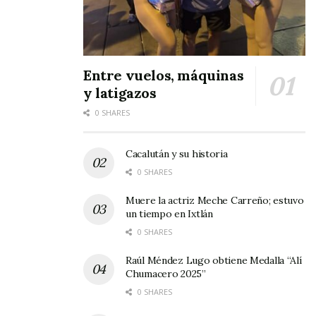
Entre vuelos, máquinas
y latigazos
0 SHARES
Cacalután y su historia
0 SHARES
Muere la actriz Meche Carreño; estuvo
un tiempo en Ixtlán
0 SHARES
Raúl Méndez Lugo obtiene Medalla “Alí
Chumacero 2025”
0 SHARES