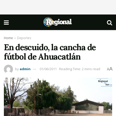
Home
Deportes
En descuido, la cancha de
fútbol de Ahuacatlán
A
by
admin
01/06/2011
Reading Time: 2 mins read
A