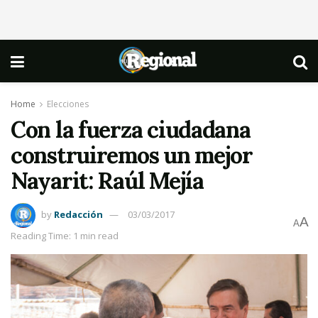
Home
Elecciones
Con la fuerza ciudadana
construiremos un mejor
Nayarit: Raúl Mejía
by
Redacción
03/03/2017
A
A
Reading Time: 1 min read