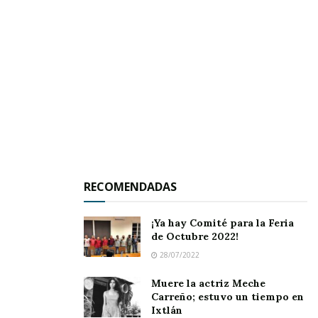
Destacó que
para mejorar la calidad de vida de las familias se
RECOMENDADAS
debe captar mayor inversión, atraer industrias
para generar empleos permanentes y bien
¡Ya hay Comité para la Feria
pagados, frenando así la desigualdad social que
de Octubre 2022!
28/07/2022
existe.
Muere la actriz Meche
Carreño; estuvo un tiempo en
Ixtlán