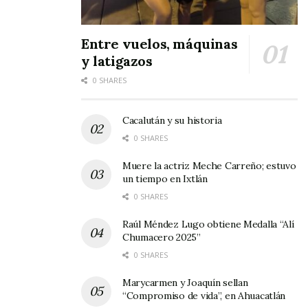
Entre vuelos, máquinas
y latigazos
0 SHARES
Cacalután y su historia
0 SHARES
Muere la actriz Meche Carreño; estuvo
un tiempo en Ixtlán
0 SHARES
Raúl Méndez Lugo obtiene Medalla “Alí
Chumacero 2025”
0 SHARES
Marycarmen y Joaquín sellan
“Compromiso de vida”, en Ahuacatlán