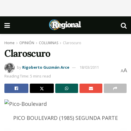
Home
OPINIÓN
COLUMNAS
Claroscuro
Claroscuro
by
Rigoberto Guzmán Arce
18/03/2011
A
A
Reading Time: 5 mins read
PICO BOULEVARD (1985) SEGUNDA PARTE