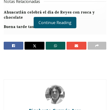
Notas Relacionadas
Ahuacatlán celebrá el día de Reyes con rosca y
chocolate
Continue Reading
Buena tarde taurina en Ahuacatlán
Por Rigoberto Guzmán Arce
3:- Es un sentimiento agridulce, te duele y te
alegra el corazón. Una cosa es decir y otra
cuestión es el hacer. Después de varios meses
de cartas de amor e incertidumbre, Cati me
escribe para informarme que ya convenció a los
Nicas para que colabore con ellos. Le tienen
confianza porque generalmente los fines de
semana se incorpora a las actividades políticas