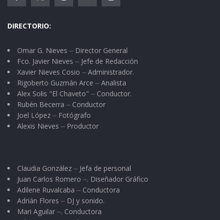
vivieron el amor de juventud y calmaban el
desasosiego de la rutina cotidiana
DIRECTORIO:
La gran diversidad se manifiesta en los barrios
Omar G. Nieves ⏤ Director General
coreanos, anglo americano, latinos, iraquíes, los
Fco. Javier Nieves ⏤ Jefe de Redacción
afro americanos, el barrio japonés y judío. Me
Xavier Nieves Cosio ⏤ Administrador.
Rigoberto Guzmán Arce ⏤ Analista
tocó compartir las desdichas y alegrías de los
Alex Solis "El Chaveto" ⏤ Conductor.
centroamericanos en el principio del año nuevo,
Rubén Becerra ⏤ Conductor
el cercano para la pantalla del Compaq y lejano
Joel López ⏤ Fotógrafo
Alexis Nieves ⏤ Productor
mil novecientos ochenta y cinco para el paso de
los años. Compartir las pupusas, el caldo de
gallina con camote y el gallo pinto, la yuca con
Claudia González ⏤ Jefa de personal
chicharrón y el chancho frito.
Juan Carlos Romero ⏤. Diseñador Gráfico
Adilene Ruvalcaba ⏤ Conductora
Llegué con una maleta con libros de poesía, un
Adrián Flores ⏤ DJ y sonido.
Mari Aguilar ⏤. Conductora
cuaderno y dos plumas y de manera cordial me