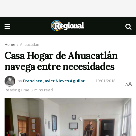
Home
Ahuacatlán
Casa Hogar de Ahuacatlán
navega entre necesidades
by
Francisco Javier Nieves Aguilar
19/01/2018
A
A
Reading Time: 2 mins read