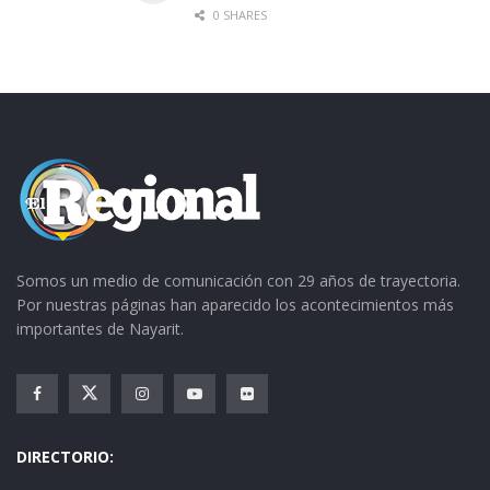
para que se sumen a esta causa y apoyen a la
0 SHARES
Casa Hogar, ya sea con dinero en efectivo o en
especie.
Somos un medio de comunicación con 29 años de trayectoria.
Por nuestras páginas han aparecido los acontecimientos más
importantes de Nayarit.
DIRECTORIO: