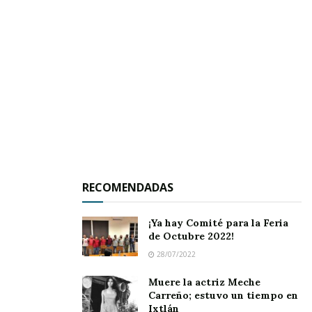
RECOMENDADAS
¡Ya hay Comité para la Feria
de Octubre 2022!
Sobre las carencias,
Fabiola explica que s
on
28/07/2022
muchas; aunque la prioridad es
Muere la actriz Meche
Carreño; estuvo un tiempo en
proporcionarles alimentos y atención médica;
Ixtlán